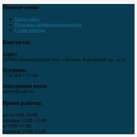
Нижнее меню
Карта сайта
Политика конфиденциальности
Схема проезда
Контакты:
Адрес:
187406 Ленинградская обл., г.Волхов, Кировский пр., д.32.
Телефоны:
+7 81363 7‑71-60
Электронная почта:
admvr@mail.ru
Время работы:
пн-чт 9:00–18:00,
перерыв 13:00–13:48;
пт 9:00–17:00,
перерыв 13:00–13:48