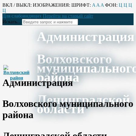
ВКЛ / ВЫКЛ:
ИЗОБРАЖЕНИЯ:
ШРИФТ:
A
A
A
ФОН:
Ц
Ц
Ц
Ц
Для слабовидящих
Перейти на старый сайт
Искать...
Администрация
Волховского
муниципальног
района
Администрация
Ленинградской
Волховского муниципального
области
района
Ленинградской области