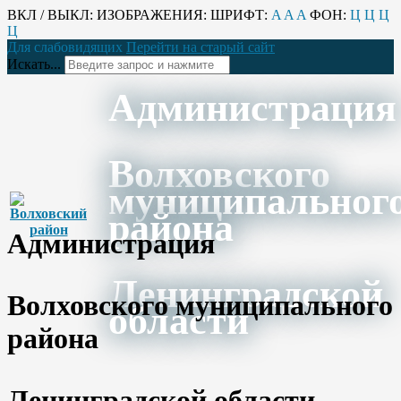
ВКЛ / ВЫКЛ:
ИЗОБРАЖЕНИЯ:
ШРИФТ:
A
A
A
ФОН:
Ц
Ц
Ц
Ц
Для слабовидящих
Перейти на старый сайт
Искать...
Администрация
Волховского
муниципальног
района
Администрация
Ленинградской
Волховского муниципального
области
района
Ленинградской области