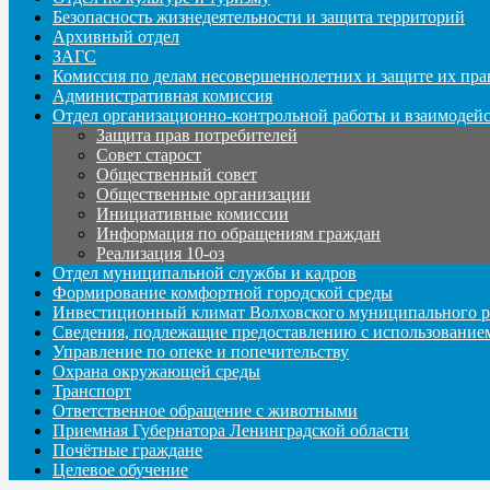
Безопасность жизнедеятельности и защита территорий
Архивный отдел
ЗАГС
Комиссия по делам несовершеннолетних и защите их пра
Административная комиссия
Отдел организационно-контрольной работы и взаимодей
Защита прав потребителей
Совет старост
Общественный совет
Общественные организации
Инициативные комиссии
Информация по обращениям граждан
Реализация 10-оз
Отдел муниципальной службы и кадров
Формирование комфортной городской среды
Инвестиционный климат Волховского муниципального р
Сведения, подлежащие предоставлению с использование
Управление по опеке и попечительству
Охрана окружающей среды
Транспорт
Ответственное обращение с животными
Приемная Губернатора Ленинградской области
Почётные граждане
Целевое обучение