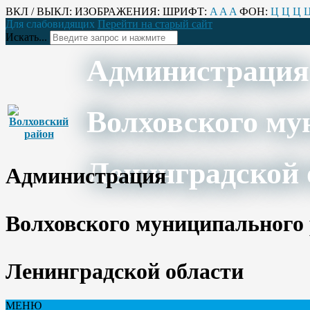
ВКЛ / ВЫКЛ:
ИЗОБРАЖЕНИЯ:
ШРИФТ:
A
A
A
ФОН:
Ц
Ц
Ц
Для слабовидящих
Перейти на старый сайт
Искать...
Администрация
Волховского му
Ленинградской 
Администрация
Волховского муниципального
Ленинградской области
МЕНЮ