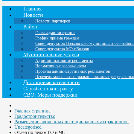
Главная
Новости
Новости партнеров
Район
Глава администрации
График приема граждан
Совет депутатов Волховского муниципального район
Совет депутатов МО г.Волхов
Муниципальные услуги
Административные регламенты
Нормативно-правовые акты
Проекты административных регламентов
Перечень массовых социально-значимых услуг, оказ
Достопримечательности
Служба по контракту
СВО: Меры поддержки
Главная страница
Градостроительство
Размещение временных нестационарных аттракционов
Uncategorised
Отдел по делам ГО и ЧС