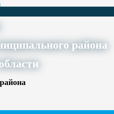
Ц
ниципального района
области
 района