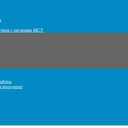
в
ствия с органами МСУ
айона
м координат