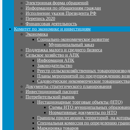
Электронная форма обращений
Информация по обращениям граждан
Исполнение указов Президента РФ
Перепись 2020
Финансовая деятельность
Комитет по экономике и инвестициям
Экономика
Социально-экономическое развитие
Муниципальный заказ
Поддержка малого и среднего бизнеса
Сельское хозяйство и АПК
Информация АПК
Законодательство
Реестр сельскохозяйственных товаропроизвод
Планы мероприятий по предупреждению воз
Садоводческие некоммерческие товарищества
Документы стратегического планирования
Инвестиционный паспорт
Потребительский рынок
Нестационарные торговые объекты (НТО)
Схемы НТО муниципальных образовани
Нормативные документы по НТО
Границы прилегающих территорий, на которы
Специальная комиссия по определению грани
Маркировка товаров