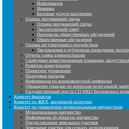
Информация
Ярмарки
Бытовые услуги населению
Охрана окружающей среды
Охрана окружающей среды
Экологический совет
Протоколы общественных обсуждений
Общественные обсуждения
Оценка регулирующего воздействия
Уведомления о публичном проведении экспер
Отчеты главы администрации
Свободные инвестиционные площадки, индустриал
Развитие конкуренции
Проектное управление
Налоговые расходы
Информация по коронавирусной инфекции
Обращение граждан по вопросам нелегальной заня
Государственный реестр СО НКО Волховского мун
Комитет финансов
Комитет по ЖКХ, жилищной политике
Комитет по управлению муниципальным имуществом
Муниципальное имущество
Информация об объектах имущества
Предоставление земельных участков
Земельные участки для сельхоз. использования