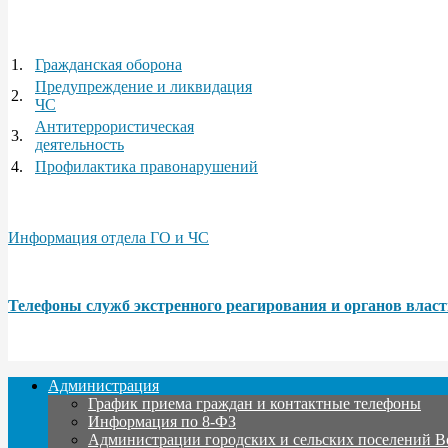
1.
Гражданская оборона
Предупреждение и ликвидация
2.
ЧС
Антитеррористическая
3.
деятельность
4.
Профилактика правонарушений
Информация отдела ГО и ЧС
Телефоны служб экстренного реагирования и органов влас
Администрация
График приема граждан и контактные телефоны
Информация по 8-ФЗ
Администрации городских и сельских поселений В