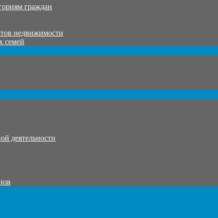
гориям граждан
ктов недвижимости
х семей
ой деятельности
нов