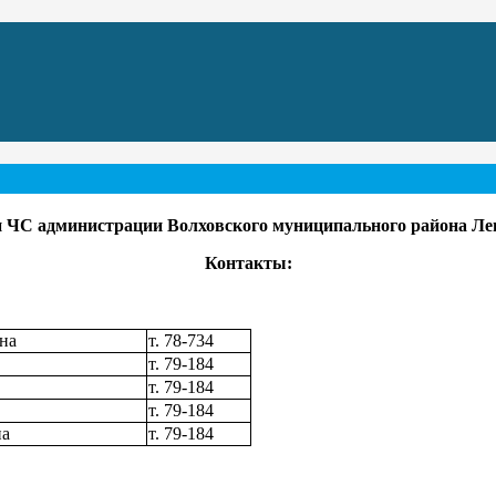
и ЧС администрации Волховского муниципального района Ле
Контакты:
на
т. 78-734
т. 79-184
т. 79-184
т. 79-184
на
т. 79-184