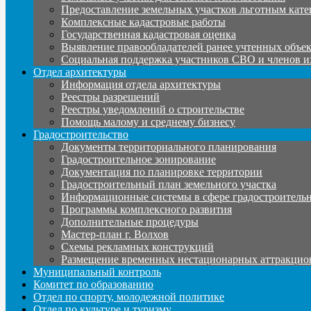
Предоставление земельных участков льготным кате
Комплексные кадастровые работы
Государственная кадастровая оценка
Выявление правообладателей ранее учтенных объе
Социальная поддержка участников СВО и членов и
Отдел архитектуры
Информация отдела архитектуры
Реестры разрешений
Реестры уведомлений о строительстве
Помощь малому и среднему бизнесу
Градостроительство
Документы территориального планирования
Градостроительное зонирование
Документация по планировке территории
Градостроительный план земельного участка
Информационные системы в сфере градостроительн
Программы комплексного развития
Дополнительные процедуры
Мастер-план г. Волхов
Схемы рекламных конструкций
Размещение временных нестационарных аттракцио
Муниципальный контроль
Комитет по образованию
Отдел по спорту, молодежной политике
Отдел по культуре и туризму