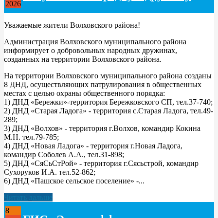
2026
Уважаемые жители Волховского района!
Администрация Волховского муниципального района
информирует о добровольных народных дружинах,
созданных на территории Волховского района.
На территории Волховского муниципального района созданы
8 ДНД, осуществляющих патрулирования в общественных
местах с целью охраны общественного порядка:
1) ДНД «Бережки»-территория Бережковского СП, тел.37-740;
2) ДНД «Старая Ладога» - территория с.Старая Ладога, тел.49-
289;
3) ДНД «Волхов» - территория г.Волхов, командир Кокина
М.Н. тел.79-785;
4) ДНД «Новая Ладога» - территория г.Новая Ладога,
командир Соболев А.А., тел.31-898;
5) ДНД «СяСьСтРой» - территория г.Сясьстрой, командир
Сухоруков И.А. тел.52-862;
6) ДНД «Пашское сельское поселение» -...
Читать дальше
8