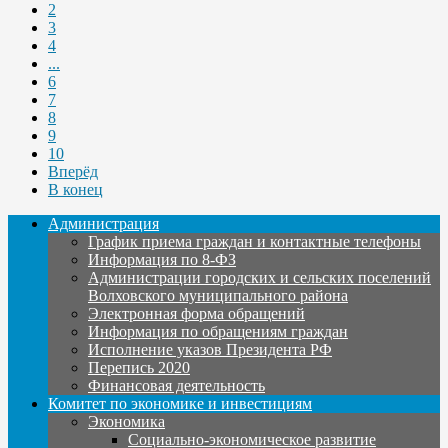
2
3
4
...
6
7
8
9
10
Вперёд
В конец
Администрация
График приема граждан и контактные телефоны
Информация по 8-ФЗ
Администрации городских и сельских поселений
Волховского муниципального района
Электронная форма обращений
Информация по обращениям граждан
Исполнение указов Президента РФ
Перепись 2020
Финансовая деятельность
Комитет по экономике и инвестициям
Экономика
Социально-экономическое развитие