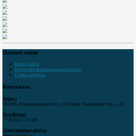
Нижнее меню
Карта сайта
Политика конфиденциальности
Схема проезда
Контакты:
Адрес:
187406 Ленинградская обл., г.Волхов, Кировский пр., д.32.
Телефоны:
+7 81363 7‑71-60
Электронная почта:
admvr@mail.ru