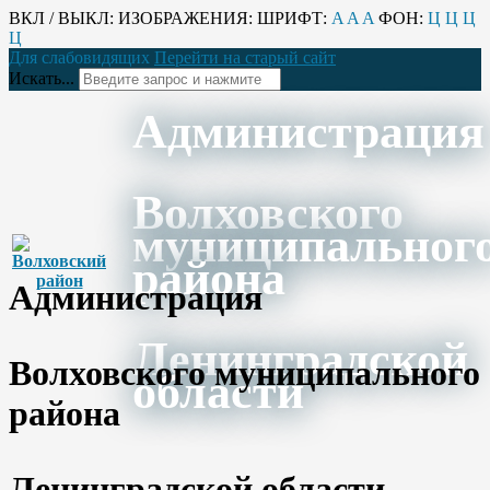
ВКЛ / ВЫКЛ:
ИЗОБРАЖЕНИЯ:
ШРИФТ:
A
A
A
ФОН:
Ц
Ц
Ц
Ц
Для слабовидящих
Перейти на старый сайт
Искать...
Администрация
Волховского
муниципальног
района
Администрация
Ленинградской
Волховского муниципального
области
района
Ленинградской области