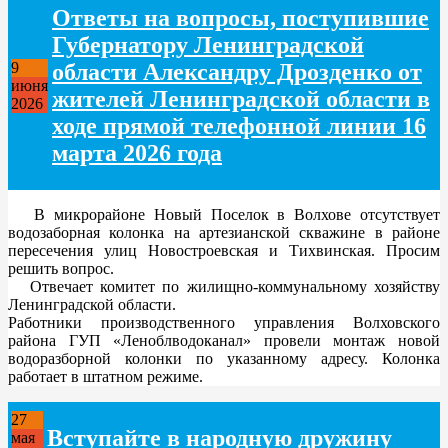
Ответы на вопросы, поступившие
Губернатору Ленинградской
области Александру Дрозденко от
9
июня
жителей Ленинградской области в
2026
ходе прямой телефонной линии 16
марта 2026 года
В микрорайоне Новый Поселок в Волхове отсутствует
водозаборная колонка на артезианской скважине в районе
пересечения улиц Новостроевская и Тихвинская. Просим
решить вопрос.
Отвечает комитет по жилищно-коммунальному хозяйству
Ленинградской области.
Работники производственного управления Волховского
района ГУП «Леноблводоканал» провели монтаж новой
водоразборной колонки по указанному адресу. Колонка
работает в штатном режиме.
27
Вступайте в народную дружину
мая