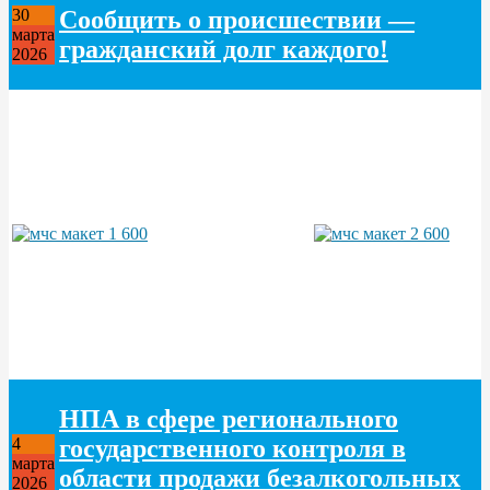
Сообщить о происшествии —
30
марта
гражданский долг каждого!
2026
НПА в сфере регионального
государственного контроля в
4
марта
области продажи безалкогольных
2026