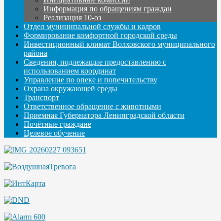
Информация по обращениям граждан
Реализация 10-оз
Отдел муниципальной службы и кадров
Формирование комфортной городской среды
Инвестиционный климат Волховского муниципального
района
Сведения, подлежащие предоставлению с
использованием координат
Управление по опеке и попечительству
Охрана окружающей среды
Транспорт
Ответственное обращение с животными
Приемная Губернатора Ленинградской области
Почётные граждане
Целевое обучение