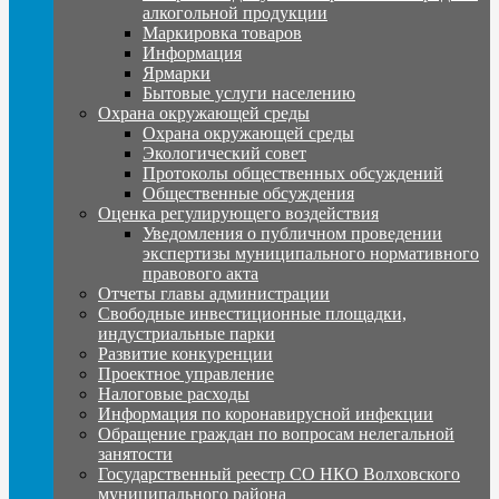
алкогольной продукции
Маркировка товаров
Информация
Ярмарки
Бытовые услуги населению
Охрана окружающей среды
Охрана окружающей среды
Экологический совет
Протоколы общественных обсуждений
Общественные обсуждения
Оценка регулирующего воздействия
Уведомления о публичном проведении
экспертизы муниципального нормативного
правового акта
Отчеты главы администрации
Свободные инвестиционные площадки,
индустриальные парки
Развитие конкуренции
Проектное управление
Налоговые расходы
Информация по коронавирусной инфекции
Обращение граждан по вопросам нелегальной
занятости
Государственный реестр СО НКО Волховского
муниципального района