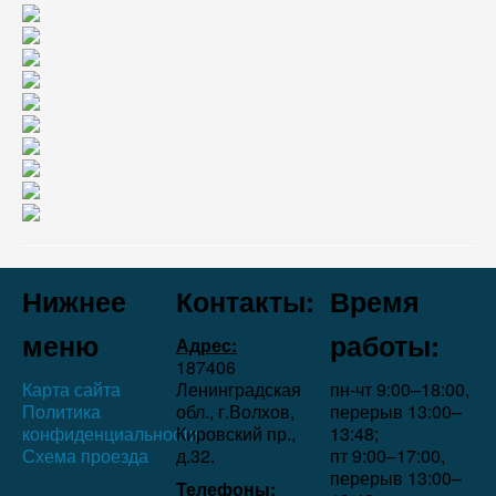
Нижнее
Контакты:
Время
меню
работы:
Адрес:
187406
Карта сайта
Ленинградская
пн-чт 9:00–18:00,
Политика
обл., г.Волхов,
перерыв 13:00–
конфиденциальности
Кировский пр.,
13:48;
Схема проезда
д.32.
пт 9:00–17:00,
перерыв 13:00–
Телефоны: