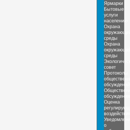
Ярмарки
Бытовые
услуги
населению
Охрана
окружающе
среды
Охрана
окружающе
среды
Экологичес
совет
Протоколы
обществен
обсуждений
Обществен
обсуждения
Оценка
регулирующ
воздействи
Уведомлен
о