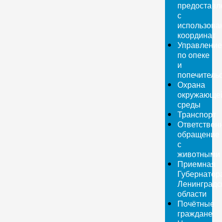
предоставл
с
использова
координат
Управление
по опеке
и
попечитель
Охрана
окружающе
среды
Транспорт
Ответствен
обращение
с
животными
Приемная
Губернатор
Ленинградс
области
Почётные
граждане