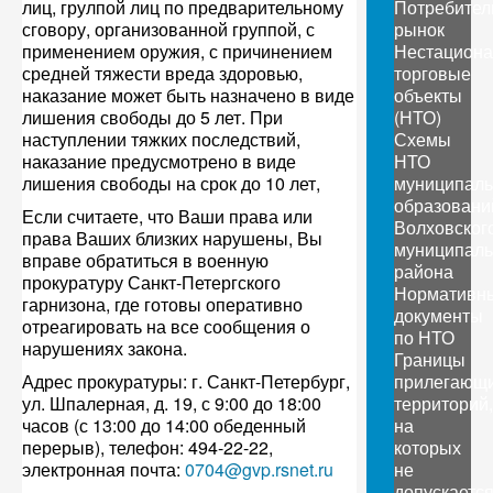
лиц, грулпой лиц по предварительному
Потребител
сговору, организованной группой, с
рынок
применением оружия, с причинением
Нестацион
средней тяжести вреда здоровью,
торговые
наказание может быть назначено в виде
объекты
лишения свободы до 5 лет. При
(НТО)
наступлении тяжких последствий,
Схемы
наказание предусмотрено в виде
НТО
лишения свободы на срок до 10 лет,
муниципал
образовани
Если считаете, что Ваши права или
Волховског
права Ваших близких нарушены, Вы
муниципаль
вправе обратиться в военную
района
прокуратуру Санкт-Петергского
Нормативн
гарнизона, где готовы оперативно
документы
отреагировать на все сообщения о
по НТО
нарушениях закона.
Границы
Адрес прокуратуры: г. Санкт-Петербург,
прилегающ
ул. Шпалерная, д. 19, с 9:00 до 18:00
территорий,
часов (с 13:00 до 14:00 обеденный
на
перерыв), телефон: 494-22-22,
которых
электронная почта:
0704@gvp.rsnet.ru
не
допускаетс