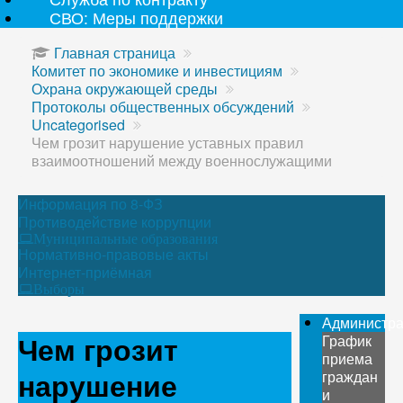
СВО: Меры поддержки
Главная страница
Комитет по экономике и инвестициям
Охрана окружающей среды
Протоколы общественных обсуждений
Uncategorised
Чем грозит нарушение уставных правил
взаимоотношений между военнослужащими
Информация по 8-ФЗ
Противодействие коррупции
Муниципальные образования
Нормативно-правовые акты
Интернет-приёмная
Выборы
Администр
Чем грозит
График
приема
нарушение
граждан
и