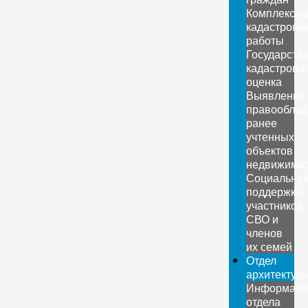
Комплексн
кадастровы
работы
Государств
кадастрова
оценка
Выявление
правооблад
ранее
учтенных
объектов
недвижимо
Социальна
поддержка
участников
СВО и
членов
их семей
Отдел
архитектур
Информаци
отдела