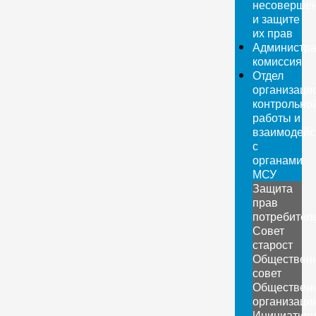
несовершен
и защите
их прав
Администра
комиссия
Отдел
организаци
контрольно
работы и
взаимодейс
с
органами
МСУ
Защита
прав
потребител
Совет
старост
Обществен
совет
Обществен
организаци
Инициатив