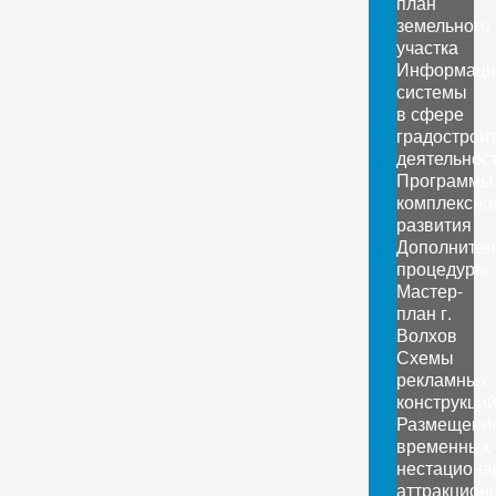
план
земельного
участка
Информаци
системы
в сфере
градострои
деятельнос
Программы
комплексно
развития
Дополните
процедуры
Мастер-
план г.
Волхов
Схемы
рекламных
конструкци
Размещени
временных
нестациона
аттракцион