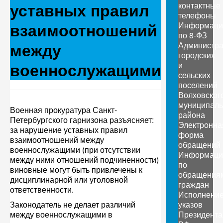
уставных правил
контактные
телефоны
взаимоотношений
Информаци
по 8-ФЗ
между
Администр
городских
военнослужащими
и
сельских
поселений
Волховског
муниципаль
Военная прокуратура Санкт-
района
Петербургского гарнизона разъясняет:
Электронна
за нарушение уставных правил
форма
взаимоотношений между
обращений
военнослужащими (при отсутствии
Информаци
между ними отношений подчиненности)
по
виновные могут быть привлечены к
обращения
дисциплинарной или уголовной
граждан
ответственности.
Исполнени
Законодатель не делает различий
указов
между военнослужащими в
Президента