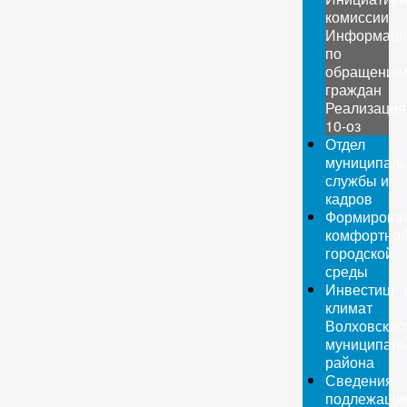
комиссии
Информаци
по
обращения
граждан
Реализация
10-оз
Отдел
муниципаль
службы и
кадров
Формирова
комфортно
городской
среды
Инвестици
климат
Волховског
муниципаль
района
Сведения,
подлежащи