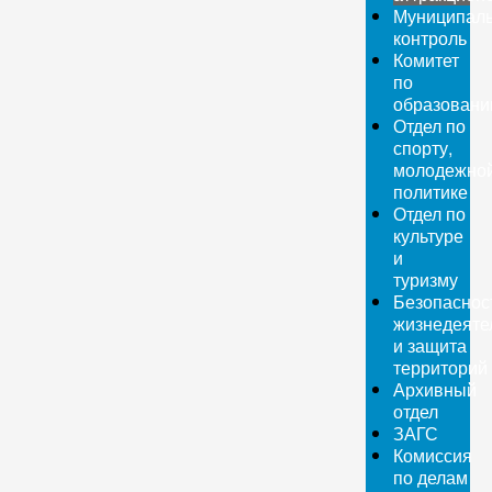
Муниципал
контроль
Комитет
по
образован
Отдел по
спорту,
молодежно
политике
Отдел по
культуре
и
туризму
Безопаснос
жизнедеяте
и защита
территорий
Архивный
отдел
ЗАГС
Комиссия
по делам