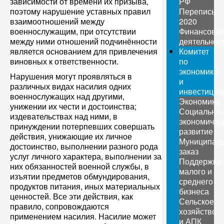
зависимости от времени их призыва,
РФ
поэтому нарушение уставных правил
Перепись
взаимоотношений между
2020
военнослужащим, при отсутствии
Финансова
между ними отношений подчинённости
деятельнос
является основанием для привлечения
Комитет
виновных к ответственности.
по
экономике
Нарушения могyт проявляться в
и
различных видах насилия одних
инвестиция
военнослужащих над другими,
Экономика
унижении их чести и достоинства;
Социально-
издевательствах над ними, в
экономичес
принуждении потерпевших совершать
развитие
действия, унижающие их личное
Муниципал
достоинство, выполнении разного рода
заказ
услуг личного характера, выполнении за
Поддержка
них обязанностей военной службы, в
малого и
изъятии предметов обмундирования,
среднего
продуктов питания, иных материальных
бизнеса
ценностей. Все эти действия, как
Сельское
правило, сопровождаются
хозяйство
применением насилия. Насилие может
и АПК