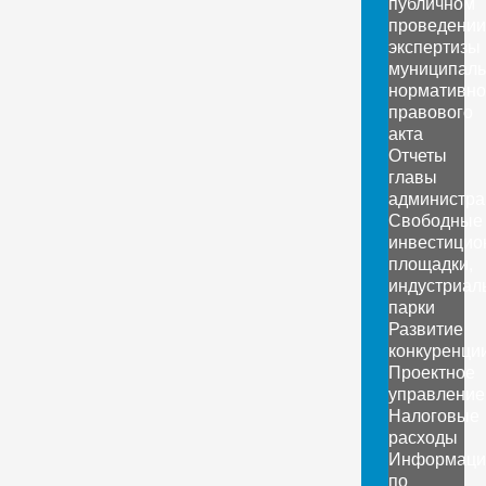
публичном
проведении
экспертизы
муниципаль
нормативно
правового
акта
Отчеты
главы
администра
Свободные
инвестицио
площадки,
индустриал
парки
Развитие
конкуренци
Проектное
управление
Налоговые
расходы
Информаци
по