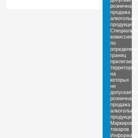
розничная
продажа
алкогольно
продукции
Специальн
комиссия
по
определен
границ
прилегающ
территорий,
на
которых
не
допускаетс
розничная
продажа
алкогольно
продукции
Маркировка
товаров
Информаци