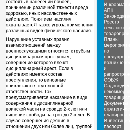
состоять в нанесении побоев,
Информаци
причинении различной тяжести вреда
АПК
здоровью, иных насильственных
Законодате
действиях. Понятием насилия
Реестр
охватываетсЯ также угроза применения
сельскохоз
различных видов физического насилия.
товаропрои
Нарушение уставных правил
Планы
взаимоотношений между
мероприяти
военнослужащими относится к грубым
по
дисциплинарным проступкам,
предупреж
совершение которого влечет
возникнове
дисциплинарный арест. Если в
и
действиях имеется состав
рапростран
преступления, то виновные
ООБЖ
привлекаются к уголовной
Садоводчес
ответственности. Так,
некоммерче
предусматривается наказание в виде
товарищест
содержания в дисциплинарной
Документы
воинской части на срок до 2-х лет или
стратегичес
лишение свободы на срок до 3-х лет. В
планирован
случае совершения деяния в
Инвестици
отношении двух или более лиц, группой
паспорт