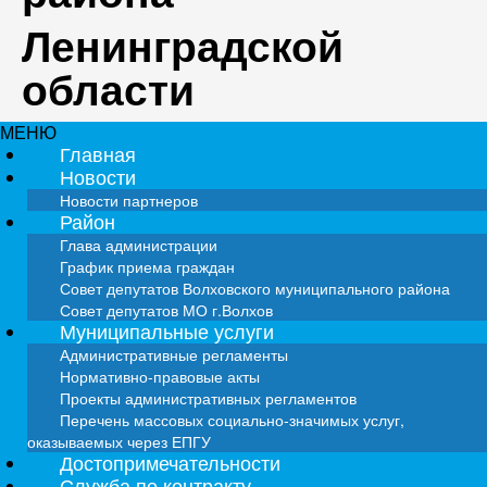
Ленинградской
области
МЕНЮ
Главная
Новости
Новости партнеров
Район
Глава администрации
График приема граждан
Совет депутатов Волховского муниципального района
Совет депутатов МО г.Волхов
Муниципальные услуги
Административные регламенты
Нормативно-правовые акты
Проекты административных регламентов
Перечень массовых социально-значимых услуг,
оказываемых через ЕПГУ
Достопримечательности
Служба по контракту