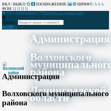
ВКЛ / ВЫКЛ:
ИЗОБРАЖЕНИЯ:
ШРИФТ:
A
A
A
ФОН:
Ц
Ц
Ц
Ц
Для слабовидящих
Перейти на старый сайт
Искать...
Администрация
Волховского
муниципальног
района
Администрация
Ленинградской
Волховского муниципального
области
района