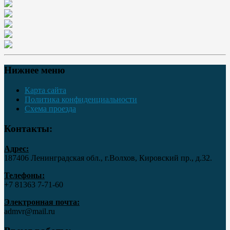
Нижнее меню
Карта сайта
Политика конфиденциальности
Схема проезда
Контакты:
Адрес:
187406 Ленинградская обл., г.Волхов, Кировский пр., д.32.
Телефоны:
+7 81363 7‑71-60
Электронная почта:
admvr@mail.ru