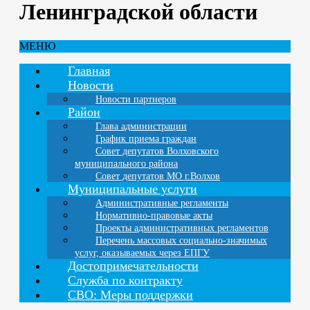
Ленинградской области
МЕНЮ
Главная
Новости
Новости партнеров
Район
Глава администрации
График приема граждан
Совет депутатов Волховского
муниципального района
Совет депутатов МО г.Волхов
Муниципальные услуги
Административные регламенты
Нормативно-правовые акты
Проекты административных регламентов
Перечень массовых социально-значимых
услуг, оказываемых через ЕПГУ
Достопримечательности
Служба по контракту
СВО: Меры поддержки