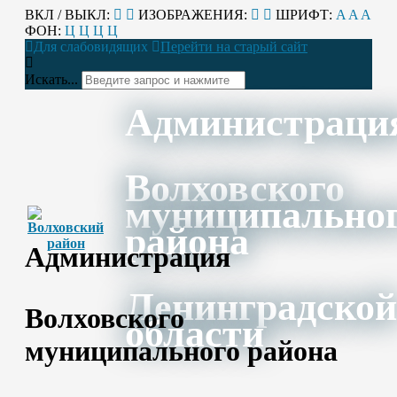
ВКЛ / ВЫКЛ:
ИЗОБРАЖЕНИЯ:
ШРИФТ:
A
A
A
ФОН:
Ц
Ц
Ц
Ц
Для слабовидящих
Перейти на старый сайт
Искать...
Администраци
Волховского
муниципально
района
Администрация
Ленинградской
Волховского
области
муниципального района