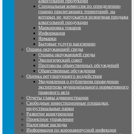
алкогольной продукции
Специальная комиссия по определению
границ прилегающих территорий, на
которых не допускается розничная продажа
алкогольной продукции
Маркировка товаров
Информация
Ярмарки
Бытовые услуги населению
Охрана окружающей среды
Охрана окружающей среды
Экологический совет
Протоколы общественных обсуждений
Общественные обсуждения
Оценка регулирующего воздействия
Уведомления о публичном проведении
экспертизы муниципального нормативного
правового акта
Отчеты главы администрации
Свободные инвестиционные площадки,
индустриальные парки
Развитие конкуренции
Проектное управление
Налоговые расходы
Информация по коронавирусной инфекции