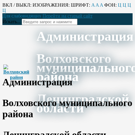
ВКЛ / ВЫКЛ:
ИЗОБРАЖЕНИЯ:
ШРИФТ:
A
A
A
ФОН:
Ц
Ц
Ц
Ц
Для слабовидящих
Перейти на старый сайт
Искать...
Администрация
Волховского
муниципальног
района
Администрация
Ленинградской
Волховского муниципального
области
района
Ленинградской области