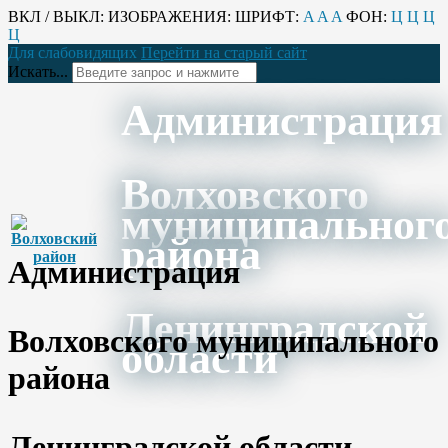
ВКЛ / ВЫКЛ:
ИЗОБРАЖЕНИЯ:
ШРИФТ:
A
A
A
ФОН:
Ц
Ц
Ц
Ц
Для слабовидящих
Перейти на старый сайт
Искать...
Администрация
Волховского
муниципальног
района
Администрация
Ленинградской
Волховского муниципального
области
района
Ленинградской области