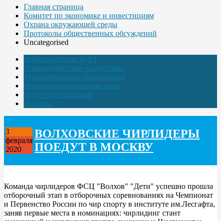
Главная страница
Комитет по экономике и инвестициям
Охрана окружающей среды
Протоколы общественных обсуждений
Uncategorised
Информация по 8-ФЗ
Противодействие коррупции
Муниципальные образования
Нормативно-правовые акты
Интернет-приёмная
Выборы
ВОЛХОВСКИЕ ЧИРЛИДЕРЫ
3
февраля
ПОЕДУТ В МОСКВУ
2020
Команда чирлидеров ФСЦ "Волхов" "Дети" успешно прошла
отборочный этап в отборочных соревнованиях на Чемпионат
и Первенство России по чир спорту в институте им.Лесгафта,
заняв первые места в номинациях: чирлидинг стант