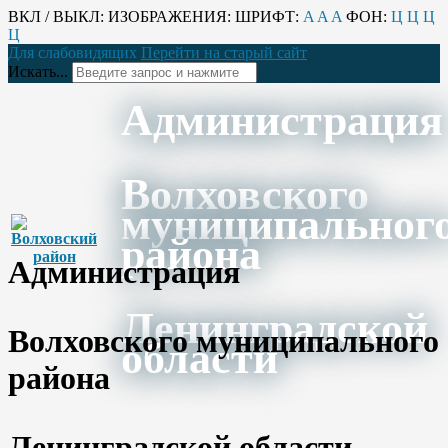
ВКЛ / ВЫКЛ:
ИЗОБРАЖЕНИЯ:
ШРИФТ:
A
A
A
ФОН:
Ц
Ц
Ц
Ц
Для слабовидящих
Перейти на старый сайт
Искать...
Администрация
Волховского
муниципальног
района
Администрация
Ленинградской
Волховского муниципального
области
района
Ленинградской области