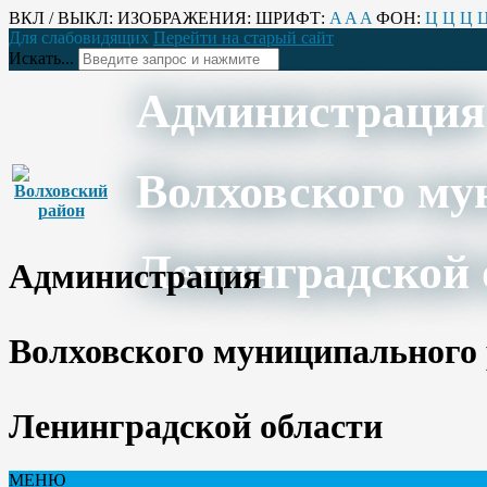
ВКЛ / ВЫКЛ:
ИЗОБРАЖЕНИЯ:
ШРИФТ:
A
A
A
ФОН:
Ц
Ц
Ц
Для слабовидящих
Перейти на старый сайт
Искать...
Администрация
Волховского му
Ленинградской 
Администрация
Волховского муниципального
Ленинградской области
МЕНЮ