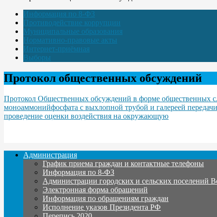
Информация по 8-ФЗ
Противодействие коррупции
Муниципальные образования
Нормативно-правовые акты
Интернет-приёмная
Выборы
Протокол общественных обсуждений
Протокол Общественных обсуждений в форме общественных с
моноаммонийфосфата с выхлопной трубой и галереей передачи
проведение оценки воздействия на окружающую
Администрация
График приема граждан и контактные телефоны
Информация по 8-ФЗ
Администрации городских и сельских поселений В
Электронная форма обращений
Информация по обращениям граждан
Исполнение указов Президента РФ
Перепись 2020