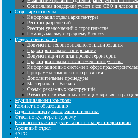
Выявление правообладателей ранее учтенных объе
Социальная поддержка участников СВО и членов и
Отдел архитектуры
Информация отдела архитектуры
Реестры разрешений
Реестры уведомлений о строительстве
Помощь малому и среднему бизнесу
Градостроительство
Документы территориального планирования
Градостроительное зонирование
Документация по планировке территории
Градостроительный план земельного участка
Информационные системы в сфере градостроительн
Программы комплексного развития
Дополнительные процедуры
Мастер-план г. Волхов
Схемы рекламных конструкций
Размещение временных нестационарных аттракцио
Муниципальный контроль
Комитет по образованию
Отдел по спорту, молодежной политике
Отдел по культуре и туризму
Безопасность жизнедеятельности и защита территорий
Архивный отдел
ЗАГС