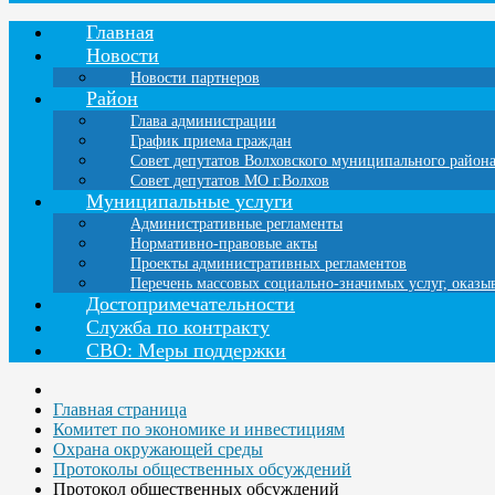
Главная
Новости
Новости партнеров
Район
Глава администрации
График приема граждан
Совет депутатов Волховского муниципального район
Совет депутатов МО г.Волхов
Муниципальные услуги
Административные регламенты
Нормативно-правовые акты
Проекты административных регламентов
Перечень массовых социально-значимых услуг, оказ
Достопримечательности
Служба по контракту
СВО: Меры поддержки
Главная страница
Комитет по экономике и инвестициям
Охрана окружающей среды
Протоколы общественных обсуждений
Протокол общественных обсуждений