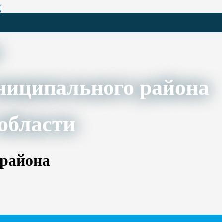
Ц
ниципального района
области
 района