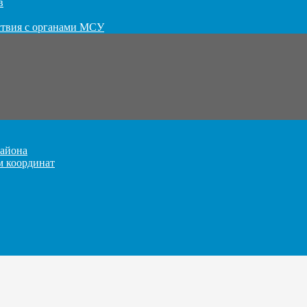
в
ствия с органами МСУ
айона
м координат