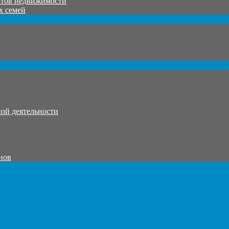
ктов недвижимости
х семей
ой деятельности
нов