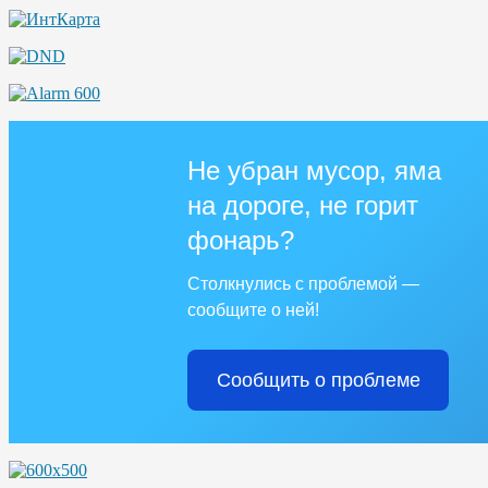
Не убран мусор, яма
на дороге, не горит
фонарь?
Столкнулись с проблемой —
сообщите о ней!
Сообщить о проблеме