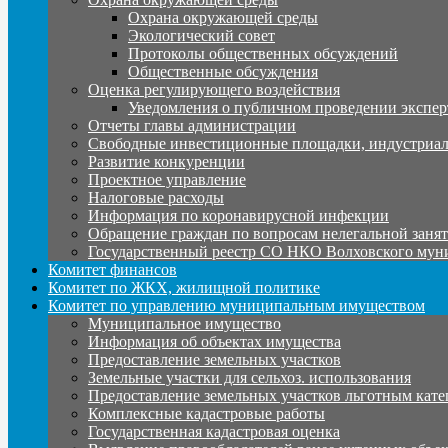
Охрана окружающей среды
Экологический совет
Протоколы общественных обсуждений
Общественные обсуждения
Оценка регулирующего воздействия
Уведомления о публичном проведении экспер
Отчеты главы администрации
Свободные инвестиционные площадки, индустриал
Развитие конкуренции
Проектное управление
Налоговые расходы
Информация по коронавирусной инфекции
Обращение граждан по вопросам нелегальной заня
Государственный реестр СО НКО Волховского мун
Комитет финансов
Комитет по ЖКХ, жилищной политике
Комитет по управлению муниципальным имуществом
Муниципальное имущество
Информация об объектах имущества
Предоставление земельных участков
Земельные участки для сельхоз. использования
Предоставление земельных участков льготным кате
Комплексные кадастровые работы
Государственная кадастровая оценка