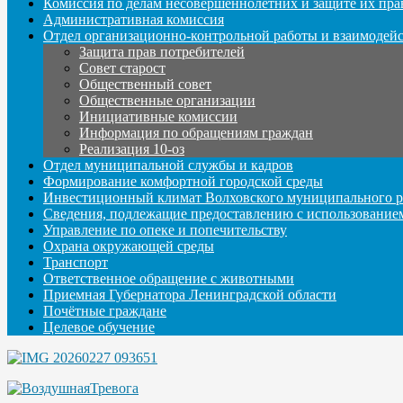
Комиссия по делам несовершеннолетних и защите их пра
Административная комиссия
Отдел организационно-контрольной работы и взаимодей
Защита прав потребителей
Совет старост
Общественный совет
Общественные организации
Инициативные комиссии
Информация по обращениям граждан
Реализация 10-оз
Отдел муниципальной службы и кадров
Формирование комфортной городской среды
Инвестиционный климат Волховского муниципального р
Сведения, подлежащие предоставлению с использование
Управление по опеке и попечительству
Охрана окружающей среды
Транспорт
Ответственное обращение с животными
Приемная Губернатора Ленинградской области
Почётные граждане
Целевое обучение