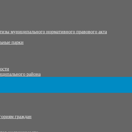
тизы муниципального нормативного правового акта
ьные парки
тости
иципального района
гориям граждан