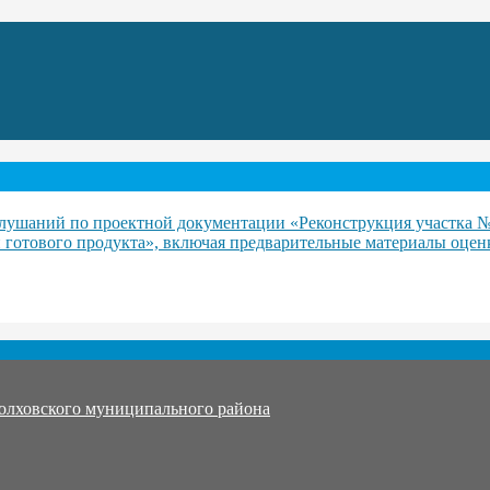
лушаний по проектной документации «Реконструкция участка 
 готового продукта», включая предварительные материалы оценк
олховского муниципального района