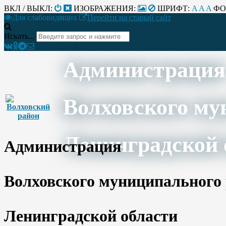
ВКЛ / ВЫКЛ:
ИЗОБРАЖЕНИЯ:
ШРИФТ:
A
A
A
ФО
Для слабовидящих
Перейти на старый сайт
Искать...
Администрация
Волховского му
Ленинградской 
Администрация
Волховского муниципального
Ленинградской области