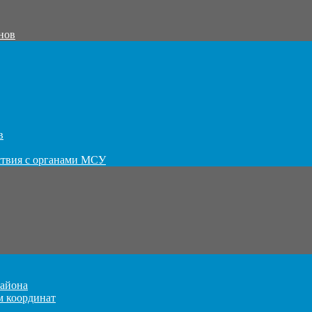
нов
в
ствия с органами МСУ
айона
м координат