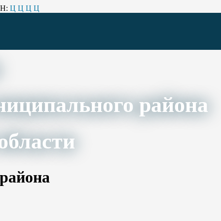
Н:
Ц
Ц
Ц
Ц
ниципального района
области
 района