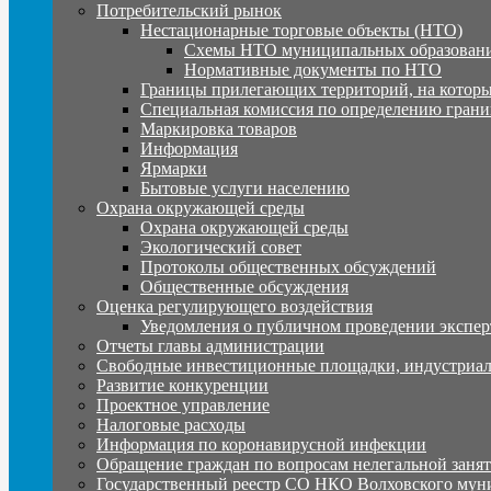
Потребительский рынок
Нестационарные торговые объекты (НТО)
Схемы НТО муниципальных образовани
Нормативные документы по НТО
Границы прилегающих территорий, на которы
Специальная комиссия по определению грани
Маркировка товаров
Информация
Ярмарки
Бытовые услуги населению
Охрана окружающей среды
Охрана окружающей среды
Экологический совет
Протоколы общественных обсуждений
Общественные обсуждения
Оценка регулирующего воздействия
Уведомления о публичном проведении экспер
Отчеты главы администрации
Свободные инвестиционные площадки, индустриал
Развитие конкуренции
Проектное управление
Налоговые расходы
Информация по коронавирусной инфекции
Обращение граждан по вопросам нелегальной заня
Государственный реестр СО НКО Волховского мун