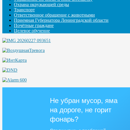
Охрана окружающей среды
Транспорт
Ответственное обращение с животными
Приемная Губернатора Ленинградской области
Почётные граждане
Целевое обучение
Не убран мусор, яма
на дороге, не горит
фонарь?