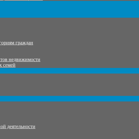
гориям граждан
ктов недвижимости
х семей
ой деятельности