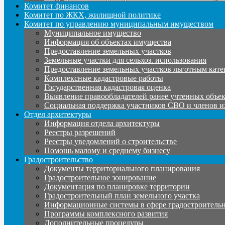
Комитет финансов
Комитет по ЖКХ, жилищной политике
Комитет по управлению муниципальным имуществом
Муниципальное имущество
Информация об объектах имущества
Предоставление земельных участков
Земельные участки для сельхоз. использования
Предоставление земельных участков льготным кате
Комплексные кадастровые работы
Государственная кадастровая оценка
Выявление правообладателей ранее учтенных объе
Социальная поддержка участников СВО и членов и
Отдел архитектуры
Информация отдела архитектуры
Реестры разрешений
Реестры уведомлений о строительстве
Помощь малому и среднему бизнесу
Градостроительство
Документы территориального планирования
Градостроительное зонирование
Документация по планировке территории
Градостроительный план земельного участка
Информационные системы в сфере градостроительн
Программы комплексного развития
Дополнительные процедуры