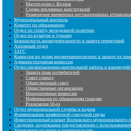
Мастер-план г. Волхов
Схемы рекламных конструкций
Размещение временных нестационарных аттракцио
Муниципальный контроль
Комитет по образованию
Отдел по спорту, молодежной политике
Отдел по культуре и туризму
Безопасность жизнедеятельности и защита территорий
Архивный отдел
ЗАГС
Комиссия по делам несовершеннолетних и защите их пра
Административная комиссия
Отдел организационно-контрольной работы и взаимодей
Защита прав потребителей
Совет старост
Общественный совет
Общественные организации
Инициативные комиссии
Информация по обращениям граждан
Реализация 10-оз
Отдел муниципальной службы и кадров
Формирование комфортной городской среды
Инвестиционный климат Волховского муниципального р
Сведения, подлежащие предоставлению с использование
Управление по опеке и попечительству