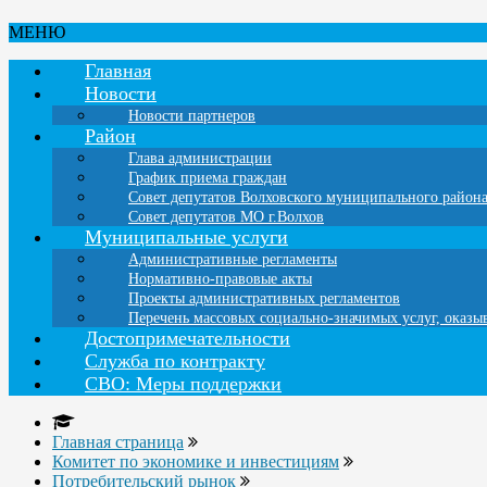
МЕНЮ
Главная
Новости
Новости партнеров
Район
Глава администрации
График приема граждан
Совет депутатов Волховского муниципального район
Совет депутатов МО г.Волхов
Муниципальные услуги
Административные регламенты
Нормативно-правовые акты
Проекты административных регламентов
Перечень массовых социально-значимых услуг, оказ
Достопримечательности
Служба по контракту
СВО: Меры поддержки
Главная страница
Комитет по экономике и инвестициям
Потребительский рынок