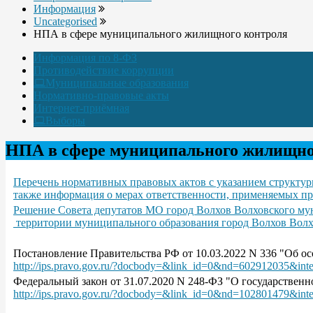
Информация
Uncategorised
НПА в сфере муниципального жилищного контроля
Информация по 8-ФЗ
Противодействие коррупции
Муниципальные образования
Нормативно-правовые акты
Интернет-приёмная
Выборы
НПА в сфере муниципального жилищно
Перечень нормативных правовых актов с указанием структурн
также информация о мерах ответственности, применяемых пр
Решение Совета депутатов МО город Волхов Волховского м
территории муниципального образования город Волхов Волх
Постановление Правительства РФ от 10.03.2022 N 336 "Об ос
http://ips.pravo.gov.ru/?docbody=&link_id=0&nd=602912035&int
Федеральный закон от 31.07.2020 N 248-ФЗ "О государствен
http://ips.pravo.gov.ru/?docbody=&link_id=0&nd=102801479&int