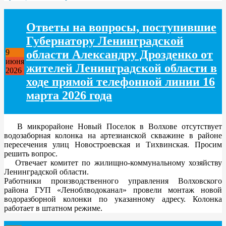
Ответы на вопросы, поступившие
Губернатору Ленинградской
области Александру Дрозденко от
9
июня
жителей Ленинградской области в
2026
ходе прямой телефонной линии 16
марта 2026 года
В микрорайоне Новый Поселок в Волхове отсутствует
водозаборная колонка на артезианской скважине в районе
пересечения улиц Новостроевская и Тихвинская. Просим
решить вопрос.
Отвечает комитет по жилищно-коммунальному хозяйству
Ленинградской области.
Работники производственного управления Волховского
района ГУП «Леноблводоканал» провели монтаж новой
водоразборной колонки по указанному адресу. Колонка
работает в штатном режиме.