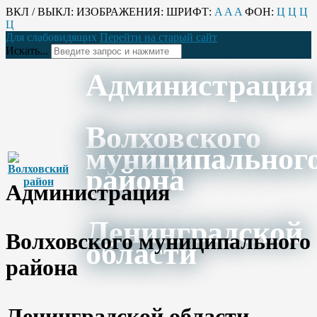
ВКЛ / ВЫКЛ:
ИЗОБРАЖЕНИЯ:
ШРИФТ:
A
A
A
ФОН:
Ц
Ц
Ц
Ц
Для слабовидящих
Перейти на старый сайт
Искать...
Администрация
Волховского
муниципальног
района
Администрация
Ленинградской
Волховского муниципального
области
района
Ленинградской области