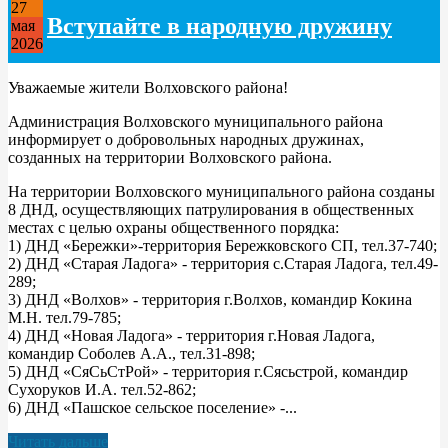
27
Вступайте в народную дружину
мая
2026
Уважаемые жители Волховского района!
Администрация Волховского муниципального района
информирует о добровольных народных дружинах,
созданных на территории Волховского района.
На территории Волховского муниципального района созданы
8 ДНД, осуществляющих патрулирования в общественных
местах с целью охраны общественного порядка:
1) ДНД «Бережки»-территория Бережковского СП, тел.37-740;
2) ДНД «Старая Ладога» - территория с.Старая Ладога, тел.49-
289;
3) ДНД «Волхов» - территория г.Волхов, командир Кокина
М.Н. тел.79-785;
4) ДНД «Новая Ладога» - территория г.Новая Ладога,
командир Соболев А.А., тел.31-898;
5) ДНД «СяСьСтРой» - территория г.Сясьстрой, командир
Сухоруков И.А. тел.52-862;
6) ДНД «Пашское сельское поселение» -...
Читать дальше