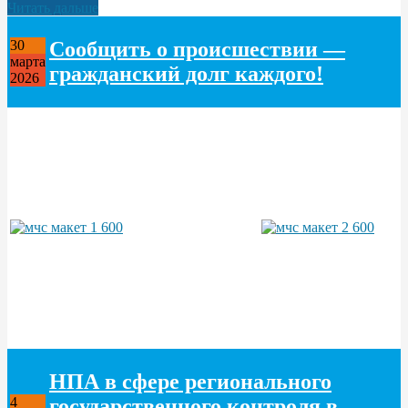
Читать дальше
Сообщить о происшествии —
30
марта
гражданский долг каждого!
2026
НПА в сфере регионального
государственного контроля в
4