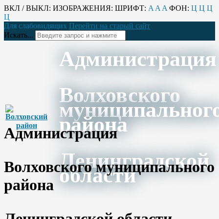
ВКЛ / ВЫКЛ:
ИЗОБРАЖЕНИЯ:
ШРИФТ:
A
A
A
ФОН:
Ц
Ц
Ц
Ц
Для слабовидящих
Перейти на старый сайт
Искать...
Администрация
Волховского
муниципальног
района
Администрация
Ленинградской
Волховского муниципального
области
района
Ленинградской области