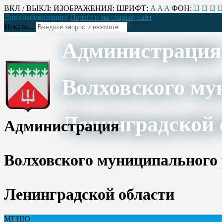
ВКЛ / ВЫКЛ:
ИЗОБРАЖЕНИЯ:
ШРИФТ:
A
A
A
ФОН:
Ц
Ц
Ц
Для слабовидящих
Перейти на старый сайт
Искать...
Администрация
Волховского му
Ленинградской 
Администрация
Волховского муниципального
Ленинградской области
МЕНЮ