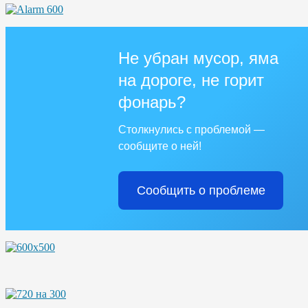
Не убран мусор, яма
на дороге, не горит
фонарь?
Столкнулись с проблемой —
сообщите о ней!
Сообщить о проблеме