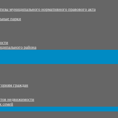
тизы муниципального нормативного правового акта
ьные парки
тости
иципального района
гориям граждан
ктов недвижимости
х семей