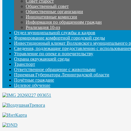
Совет старост
Общественный совет
Общественные организации
Инициативные комиссии
Информация по обращениям граждан
Реализация 10-оз
Отдел муниципальной службы и кадров
Формирование комфортной городской среды
Инвестиционный климат Волховского муниципального р
Сведения, подлежащие предоставлению с использование
Управление по опеке и попечительству
Охрана окружающей среды
Транспорт
Ответственное обращение с животными
Приемная Губернатора Ленинградской области
Почётные граждане
Целевое обучение