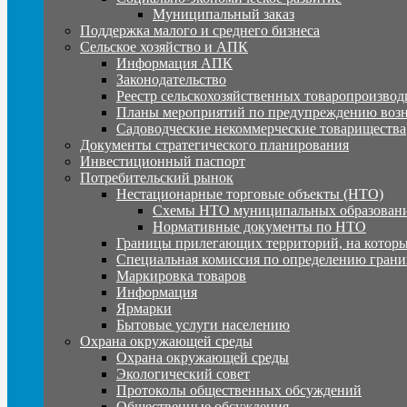
Муниципальный заказ
Поддержка малого и среднего бизнеса
Сельское хозяйство и АПК
Информация АПК
Законодательство
Реестр сельскохозяйственных товаропроизвод
Планы мероприятий по предупреждению воз
Садоводческие некоммерческие товарищества
Документы стратегического планирования
Инвестиционный паспорт
Потребительский рынок
Нестационарные торговые объекты (НТО)
Схемы НТО муниципальных образовани
Нормативные документы по НТО
Границы прилегающих территорий, на которы
Специальная комиссия по определению грани
Маркировка товаров
Информация
Ярмарки
Бытовые услуги населению
Охрана окружающей среды
Охрана окружающей среды
Экологический совет
Протоколы общественных обсуждений
Общественные обсуждения