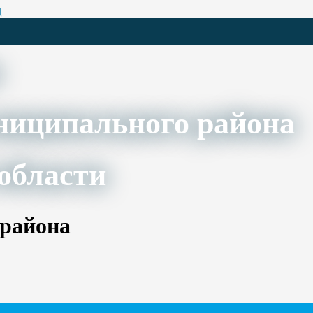
Ц
ниципального района
области
 района