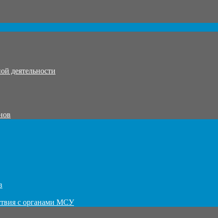
ой деятельности
нов
в
ствия с органами МСУ