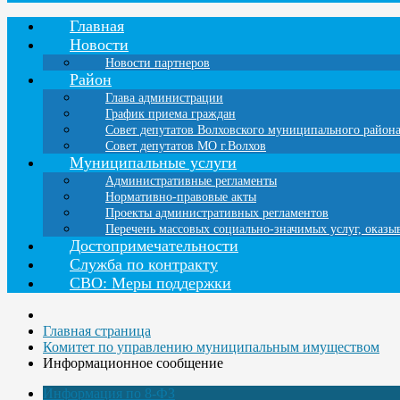
Главная
Новости
Новости партнеров
Район
Глава администрации
График приема граждан
Совет депутатов Волховского муниципального район
Совет депутатов МО г.Волхов
Муниципальные услуги
Административные регламенты
Нормативно-правовые акты
Проекты административных регламентов
Перечень массовых социально-значимых услуг, оказ
Достопримечательности
Служба по контракту
СВО: Меры поддержки
Главная страница
Комитет по управлению муниципальным имуществом
Информационное сообщение
Информация по 8-ФЗ