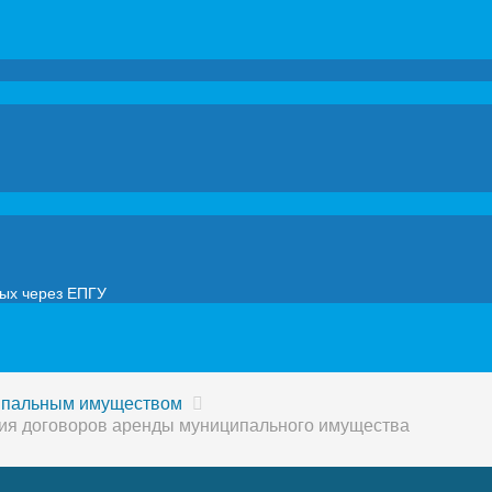
мых через ЕПГУ
ипальным имуществом
ния договоров аренды муниципального имущества