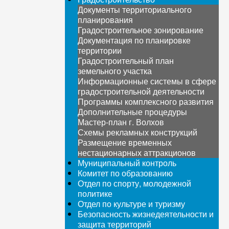
Документы территориального
планирования
Градостроительное зонирование
Документация по планировке
территории
Градостроительный план
земельного участка
Информационные системы в сфере
градостроительной деятельности
Программы комплексного развития
Дополнительные процедуры
Мастер-план г. Волхов
Схемы рекламных конструкций
Размещение временных
нестационарных аттракционов
Муниципальный контроль
Комитет по образованию
Отдел по спорту, молодежной
политике
Отдел по культуре и туризму
Безопасность жизнедеятельности и
защита территорий