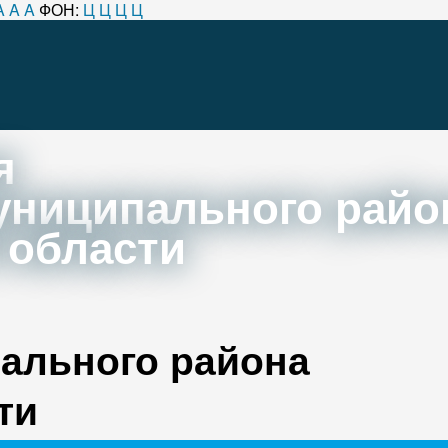
A
A
A
ФОН:
Ц
Ц
Ц
Ц
я
униципального райо
 области
ального района
ти