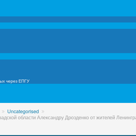
мых через ЕПГУ
Uncategorised
адской области Александру Дрозденко от жителей Ленингр