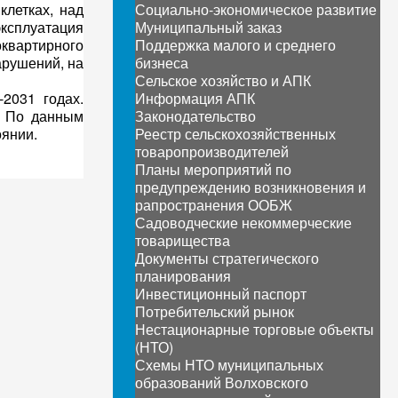
клетках, над
Социально-экономическое развитие
ксплуатация
Муниципальный заказ
оквартирного
Поддержка малого и среднего
арушений, на
бизнеса
Сельское хозяйство и АПК
2031 годах.
Информация АПК
. По данным
Законодательство
оянии.
Реестр сельскохозяйственных
товаропроизводителей
Планы мероприятий по
предупреждению возникновения и
рапространения ООБЖ
Садоводческие некоммерческие
товарищества
Документы стратегического
планирования
Инвестиционный паспорт
Потребительский рынок
Нестационарные торговые объекты
(НТО)
Схемы НТО муниципальных
образований Волховского