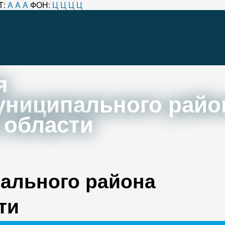
Т:
A
A
A
ФОН:
Ц
Ц
Ц
Ц
я
униципального райо
 области
ального района
ти