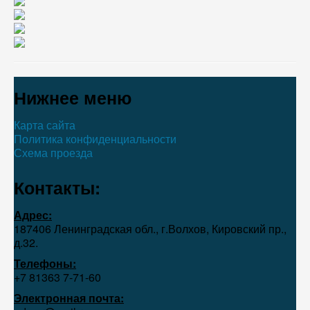
Нижнее меню
Карта сайта
Политика конфиденциальности
Схема проезда
Контакты:
Адрес:
187406 Ленинградская обл., г.Волхов, Кировский пр.,
д.32.
Телефоны:
+7 81363 7‑71-60
Электронная почта: