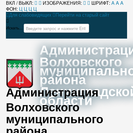
ВКЛ / ВЫКЛ:
ИЗОБРАЖЕНИЯ:
ШРИФТ:
A
A
A
ФОН:
Ц
Ц
Ц
Ц
Для слабовидящих
Перейти на старый сайт
Искать...
Администрац
Волховского
муниципальн
района
Ленинградско
Администрация
области
Волховского
муниципального
района