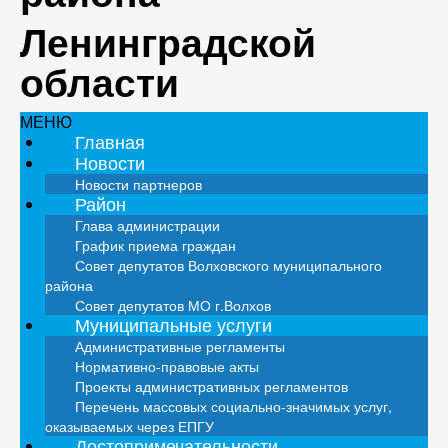
Ленинградской
области
МЕНЮ
Главная
Новости
Новости партнеров
Район
Глава администрации
График приема граждан
Совет депутатов Волховского муниципального
района
Совет депутатов МО г.Волхов
Муниципальные услуги
Административные регламенты
Нормативно-правовые акты
Проекты административных регламентов
Перечень массовых социально-значимых услуг,
оказываемых через ЕПГУ
Достопримечательности