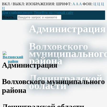
ВКЛ / ВЫКЛ:
ИЗОБРАЖЕНИЯ:
ШРИФТ:
A
A
A
ФОН:
Ц
Ц
Ц
Ц
Для слабовидящих
Перейти на старый сайт
Искать...
Администрация
Волховского
муниципальног
района
Администрация
Ленинградской
Волховского муниципального
области
района
Ленинградской области