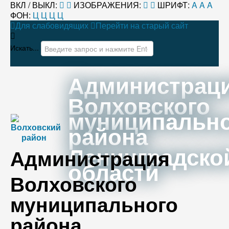
ВКЛ / ВЫКЛ:
ИЗОБРАЖЕНИЯ:
ШРИФТ:
A
A
A
ФОН:
Ц
Ц
Ц
Ц
Для слабовидящих
Перейти на старый сайт
Искать...
Администрац
Волховского
муниципальн
района
Ленинградско
Администрация
области
Волховского
муниципального
района