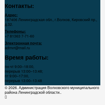
Контакты:
Адрес:
187406 Ленинградская обл., г.Волхов, Кировский пр.,
д.32.
Телефоны:
+7 81363 7‑71-60
Электронная почта:
admvr@mail.ru
Время работы:
пн-чт 9:00–18:00,
перерыв 13:00–13:48;
пт 9:00–17:00,
перерыв 13:00–13:48
© 2026. Администрация Волховского муниципального
района Ленинградской области..