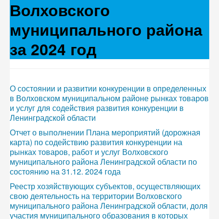
Волховского
муниципального района
за 2024 год
О состоянии и развитии конкуренции в определенных
в Волховском муниципальном районе рынках товаров
и услуг для содействия развития конкуренции в
Ленинградской области
Отчет о выполнении Плана мероприятий (дорожная
карта) по содействию развития конкуренции на
рынках товаров, работ и услуг Волховского
муниципального района Ленинградской области по
состоянию на 31.12. 2024 года
Реестр хозяйствующих субъектов, осуществляющих
свою деятельность на территории Волховского
муниципального района Ленинградской области, доля
участия муниципального образования в которых