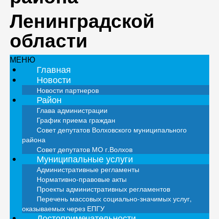
Ленинградской
области
МЕНЮ
Главная
Новости
Новости партнеров
Район
Глава администрации
График приема граждан
Совет депутатов Волховского муниципального
района
Совет депутатов МО г.Волхов
Муниципальные услуги
Административные регламенты
Нормативно-правовые акты
Проекты административных регламентов
Перечень массовых социально-значимых услуг,
оказываемых через ЕПГУ
Достопримечательности