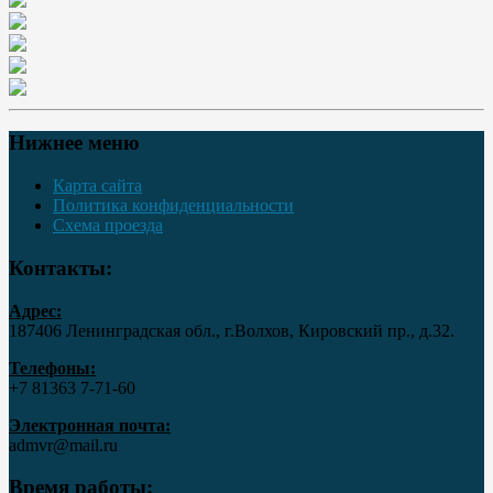
Нижнее меню
Карта сайта
Политика конфиденциальности
Схема проезда
Контакты:
Адрес:
187406 Ленинградская обл., г.Волхов, Кировский пр., д.32.
Телефоны:
+7 81363 7‑71-60
Электронная почта:
admvr@mail.ru
Время работы: