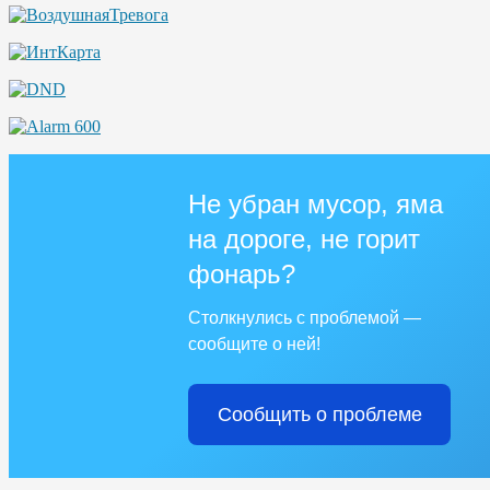
Не убран мусор, яма
на дороге, не горит
фонарь?
Столкнулись с проблемой —
сообщите о ней!
Сообщить о проблеме