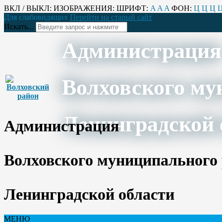
ВКЛ / ВЫКЛ:
ИЗОБРАЖЕНИЯ:
ШРИФТ:
A
A
A
ФОН:
Ц
Ц
Ц
Для слабовидящих
Перейти на старый сайт
Искать...
Администрация
Волховского му
Ленинградской 
Администрация
Волховского муниципального
Ленинградской области
МЕНЮ