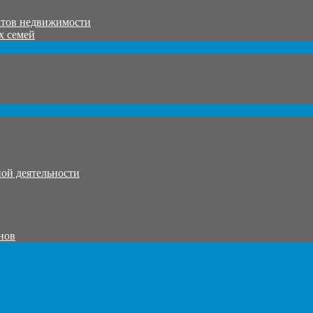
ктов недвижимости
х семей
ой деятельности
нов