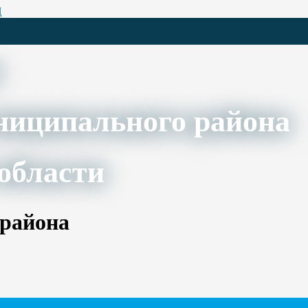
Ц
ниципального района
области
 района