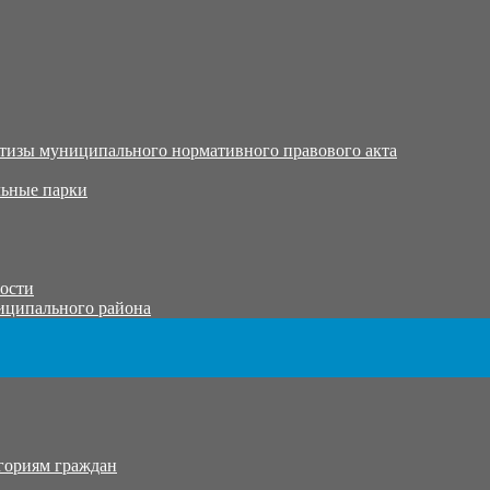
тизы муниципального нормативного правового акта
ьные парки
тости
иципального района
гориям граждан