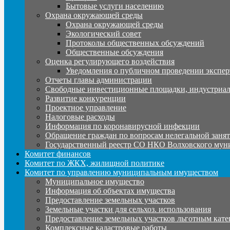
Бытовые услуги населению
Охрана окружающей среды
Охрана окружающей среды
Экологический совет
Протоколы общественных обсуждений
Общественные обсуждения
Оценка регулирующего воздействия
Уведомления о публичном проведении экспер
Отчеты главы администрации
Свободные инвестиционные площадки, индустриал
Развитие конкуренции
Проектное управление
Налоговые расходы
Информация по коронавирусной инфекции
Обращение граждан по вопросам нелегальной заня
Государственный реестр СО НКО Волховского мун
Комитет финансов
Комитет по ЖКХ, жилищной политике
Комитет по управлению муниципальным имуществом
Муниципальное имущество
Информация об объектах имущества
Предоставление земельных участков
Земельные участки для сельхоз. использования
Предоставление земельных участков льготным кате
Комплексные кадастровые работы