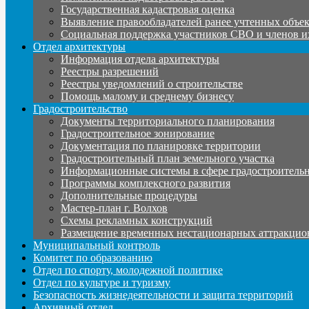
Государственная кадастровая оценка
Выявление правообладателей ранее учтенных объе
Социальная поддержка участников СВО и членов и
Отдел архитектуры
Информация отдела архитектуры
Реестры разрешений
Реестры уведомлений о строительстве
Помощь малому и среднему бизнесу
Градостроительство
Документы территориального планирования
Градостроительное зонирование
Документация по планировке территории
Градостроительный план земельного участка
Информационные системы в сфере градостроительн
Программы комплексного развития
Дополнительные процедуры
Мастер-план г. Волхов
Схемы рекламных конструкций
Размещение временных нестационарных аттракцио
Муниципальный контроль
Комитет по образованию
Отдел по спорту, молодежной политике
Отдел по культуре и туризму
Безопасность жизнедеятельности и защита территорий
Архивный отдел