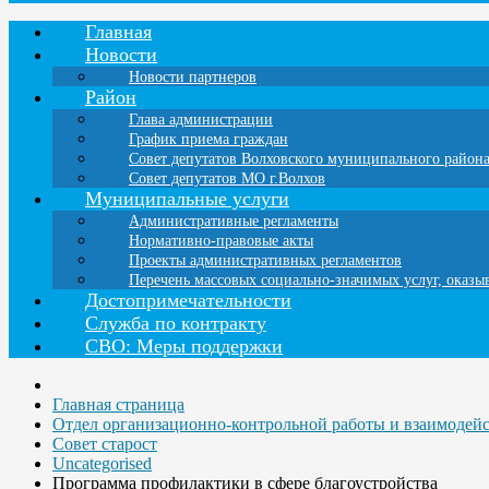
Главная
Новости
Новости партнеров
Район
Глава администрации
График приема граждан
Совет депутатов Волховского муниципального район
Совет депутатов МО г.Волхов
Муниципальные услуги
Административные регламенты
Нормативно-правовые акты
Проекты административных регламентов
Перечень массовых социально-значимых услуг, оказ
Достопримечательности
Служба по контракту
СВО: Меры поддержки
Главная страница
Отдел организационно-контрольной работы и взаимодей
Совет старост
Uncategorised
Программа профилактики в сфере благоустройства