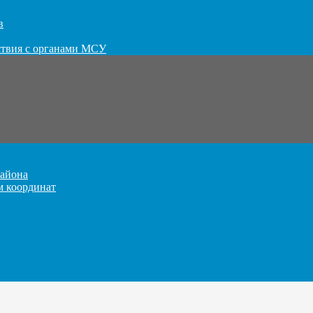
в
ствия с органами МСУ
айона
м координат