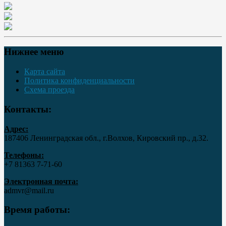
Нижнее меню
Карта сайта
Политика конфиденциальности
Схема проезда
Контакты:
Адрес:
187406 Ленинградская обл., г.Волхов, Кировский пр., д.32.
Телефоны:
+7 81363 7‑71-60
Электронная почта:
admvr@mail.ru
Время работы: