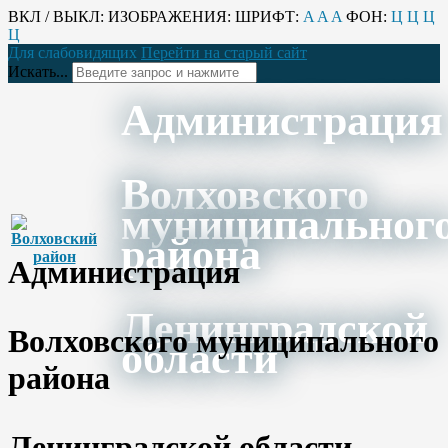
ВКЛ / ВЫКЛ:
ИЗОБРАЖЕНИЯ:
ШРИФТ:
A
A
A
ФОН:
Ц
Ц
Ц
Ц
Для слабовидящих
Перейти на старый сайт
Искать...
Администрация
Волховского
муниципальног
района
Администрация
Ленинградской
Волховского муниципального
области
района
Ленинградской области