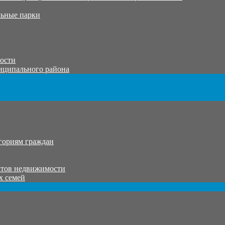
ьные парки
тости
иципального района
гориям граждан
ктов недвижимости
х семей