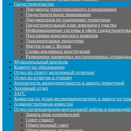
Градостроительство
Документы территориального планирования
Градостроительное зонирование
Документация по планировке территории
Градостроительный план земельного участка
Информационные системы в сфере градостроительн
Программы комплексного развития
Дополнительные процедуры
Мастер-план г. Волхов
Схемы рекламных конструкций
Размещение временных нестационарных аттракцио
Муниципальный контроль
Комитет по образованию
Отдел по спорту, молодежной политике
Отдел по культуре и туризму
Безопасность жизнедеятельности и защита территорий
Архивный отдел
ЗАГС
Комиссия по делам несовершеннолетних и защите их пра
Административная комиссия
Отдел организационно-контрольной работы и взаимодей
Защита прав потребителей
Совет старост
Общественный совет
Общественные организации