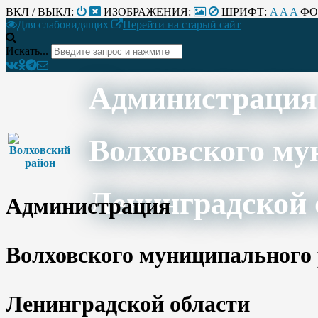
ВКЛ / ВЫКЛ:
ИЗОБРАЖЕНИЯ:
ШРИФТ:
A
A
A
ФО
Для слабовидящих
Перейти на старый сайт
Искать...
Администрация
Волховского му
Ленинградской 
Администрация
Волховского муниципального
Ленинградской области