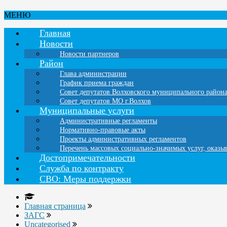
МЕНЮ
Главная
Новости
Новости партнеров
Район
Глава администрации
График приема граждан
Совет депутатов Волховского муниципального район
Совет депутатов МО г.Волхов
Муниципальные услуги
Административные регламенты
Нормативно-правовые акты
Проекты административных регламентов
Перечень массовых социально-значимых услуг, оказ
Достопримечательности
Служба по контракту
СВО: Меры поддержки
Главная страница
ЗАГС
Uncategorised