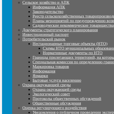
Сельское хозяйство и АПК
Информация АПК
Законодательство
Реестр сельскохозяйственных товаропроизвод
Планы мероприятий по предупреждению воз
Садоводческие некоммерческие товарищества
Документы стратегического планирования
Инвестиционный паспорт
Потребительский рынок
Нестационарные торговые объекты (НТО)
Схемы НТО муниципальных образовани
Нормативные документы по НТО
Границы прилегающих территорий, на которы
Специальная комиссия по определению грани
Маркировка товаров
Информация
Ярмарки
Бытовые услуги населению
Охрана окружающей среды
Охрана окружающей среды
Экологический совет
Протоколы общественных обсуждений
Общественные обсуждения
Оценка регулирующего воздействия
Уведомления о публичном проведении экспер