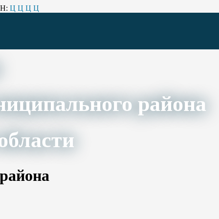
Н:
Ц
Ц
Ц
Ц
ниципального района
области
 района