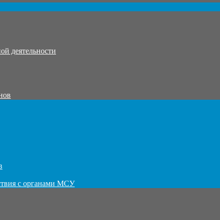
ой деятельности
нов
в
ствия с органами МСУ