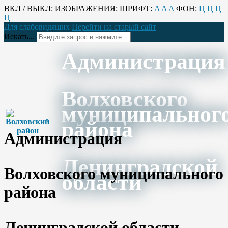
ВКЛ / ВЫКЛ:
ИЗОБРАЖЕНИЯ:
ШРИФТ:
A
A
A
ФОН:
Ц
Ц
Ц
Ц
Для слабовидящих
Перейти на старый сайт
Искать...
Администрация
Волховского
муниципальног
района
Администрация
Ленинградской
Волховского муниципального
области
района
Ленинградской области