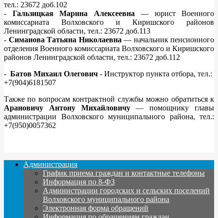
тел.: 23672 доб.102
-
Гальзицкая Марина Алексеевна
— юрист Военного
комиссариата Волховского и Киришского районов
Ленинградской области, тел.: 23672 доб.113
-
Симанова Татьяна Николаевна
— начальник пенсионного
отделения Военного комиссариата Волховского и Киришского
районов Ленинградской области, тел.: 23672 доб.112
-
Батов Михаил Олегович
- Инструктор пункта отбора, тел.:
+7(904)6181507
Также по вопросам контрактной службы можно обратиться к
Арановичу Антону Михайловичу
— помощнику главы
администрации Волховского муниципального района, тел.:
+7(950)0057362
Администрация
График приема граждан и контактные телефоны
Информация по 8-ФЗ
Администрации городских и сельских поселений
Волховского муниципального района
Электронная форма обращений
Информация по обращениям граждан