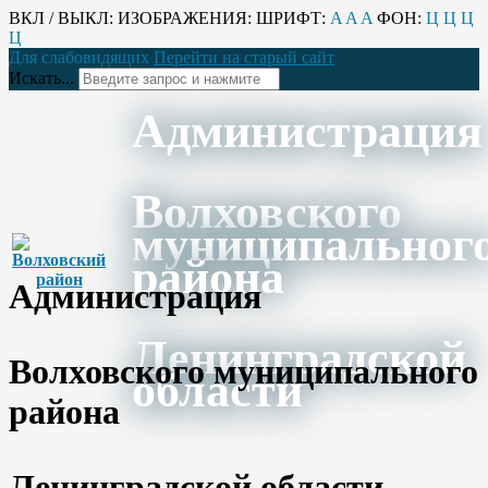
ВКЛ / ВЫКЛ:
ИЗОБРАЖЕНИЯ:
ШРИФТ:
A
A
A
ФОН:
Ц
Ц
Ц
Ц
Для слабовидящих
Перейти на старый сайт
Искать...
Администрация
Волховского
муниципальног
района
Администрация
Ленинградской
Волховского муниципального
области
района
Ленинградской области