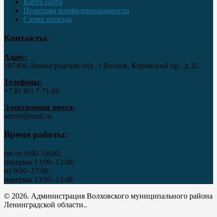
Карта сайта
Политика конфиденциальности
Схема проезда
Контакты:
Адрес:
187406 Ленинградская обл., г.Волхов, Кировский пр., д.32.
Телефоны:
+7 81363 7‑71-60
Электронная почта:
admvr@mail.ru
Время работы:
пн-чт 9:00–18:00,
перерыв 13:00–13:48;
пт 9:00–17:00,
перерыв 13:00–13:48
© 2026. Администрация Волховского муниципального района
Ленинградской области..