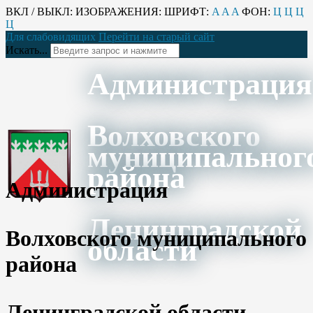
ВКЛ / ВЫКЛ:
ИЗОБРАЖЕНИЯ:
ШРИФТ:
A
A
A
ФОН:
Ц
Ц
Ц
Ц
Для слабовидящих
Перейти на старый сайт
Искать...
Администрация
Волховского
муниципальног
района
Администрация
Ленинградской
Волховского муниципального
области
района
Ленинградской области