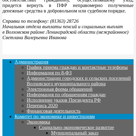
придется вернуть в ПФР неправомерно полученные
денежные средства в добровольном или судебном порядке.
Справки по телефону: (81363) 28726
Начальник отдела выплаты пенсий и социальных выплат
в Волховском районе Ленинградской области (межрайонное)
Светлана Валерьевна Иванова
Администрация
График приема граждан и контактные телефоны
Информация по 8-ФЗ
Администрации городских и сельских поселений
Волховского муниципального района
Электронная форма обращений
Информация по обращениям граждан
Исполнение указов Президента РФ
Перепись 2020
Финансовая деятельность
Комитет по экономике и инвестициям
Экономика
Социально-экономическое развитие
Муниципальный заказ