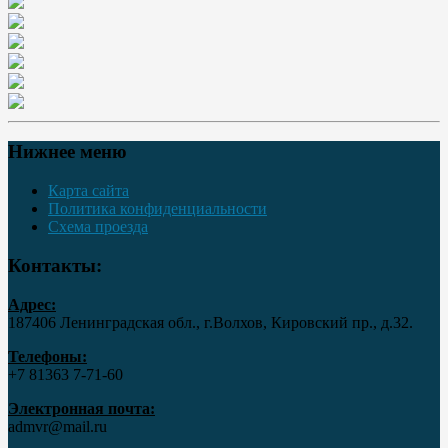
Нижнее меню
Карта сайта
Политика конфиденциальности
Схема проезда
Контакты:
Адрес:
187406 Ленинградская обл., г.Волхов, Кировский пр., д.32.
Телефоны:
+7 81363 7‑71-60
Электронная почта:
admvr@mail.ru