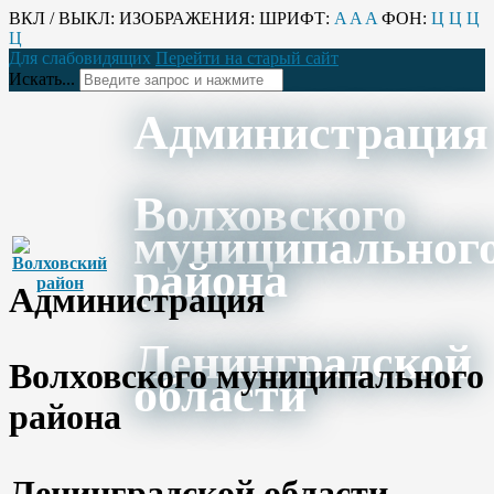
ВКЛ / ВЫКЛ:
ИЗОБРАЖЕНИЯ:
ШРИФТ:
A
A
A
ФОН:
Ц
Ц
Ц
Ц
Для слабовидящих
Перейти на старый сайт
Искать...
Администрация
Волховского
муниципальног
района
Администрация
Ленинградской
Волховского муниципального
области
района
Ленинградской области