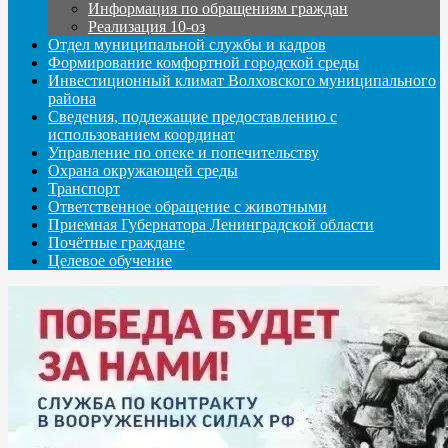
Информация по обращениям граждан
Реализация 10-оз
Отдел муниципальной службы и кадров
Формирование комфортной городской среды
Инвестиционный климат Волховского муниципального
района
Сведения, подлежащие предоставлению с
использованием координат
Управление по опеке и попечительству
Охрана окружающей среды
Транспорт
Ответственное обращение с животными
Приемная Губернатора Ленинградской области
Почётные граждане
Целевое обучение