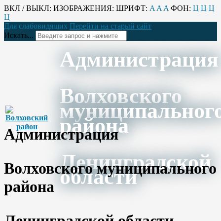
ВКЛ / ВЫКЛ:
ИЗОБРАЖЕНИЯ:
ШРИФТ:
A
A
A
ФОН:
Ц
Ц
Ц
Ц
Для слабовидящих
Перейти на старый сайт
Искать...
Администрация
Волховского
муниципальног
района
Администрация
Ленинградской
Волховского муниципального
области
района
Ленинградской области