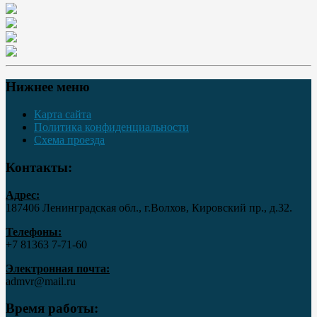
Нижнее меню
Карта сайта
Политика конфиденциальности
Схема проезда
Контакты:
Адрес:
187406 Ленинградская обл., г.Волхов, Кировский пр., д.32.
Телефоны:
+7 81363 7‑71-60
Электронная почта:
admvr@mail.ru
Время работы: