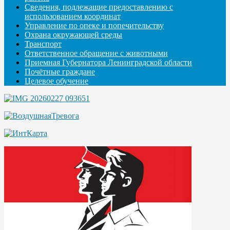
Сведения, подлежащие предоставлению с
использованием координат
Управление по опеке и попечительству
Охрана окружающей среды
Транспорт
Ответственное обращение с животными
Приемная Губернатора Ленинградской области
Почётные граждане
Целевое обучение