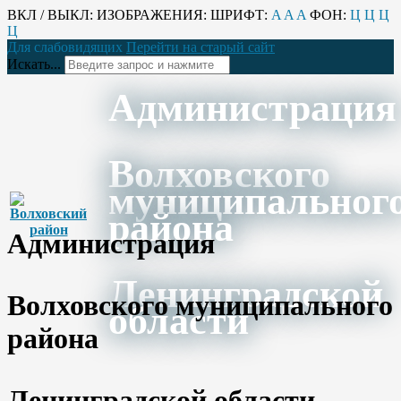
ВКЛ / ВЫКЛ:
ИЗОБРАЖЕНИЯ:
ШРИФТ:
A
A
A
ФОН:
Ц
Ц
Ц
Ц
Для слабовидящих
Перейти на старый сайт
Искать...
Администрация
Волховского
муниципальног
района
Администрация
Ленинградской
Волховского муниципального
области
района
Ленинградской области