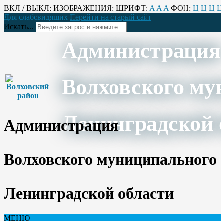
ВКЛ / ВЫКЛ:
ИЗОБРАЖЕНИЯ:
ШРИФТ:
A
A
A
ФОН:
Ц
Ц
Ц
Для слабовидящих
Перейти на старый сайт
Искать...
Администрация
Волховского му
Ленинградской 
Администрация
Волховского муниципального
Ленинградской области
МЕНЮ