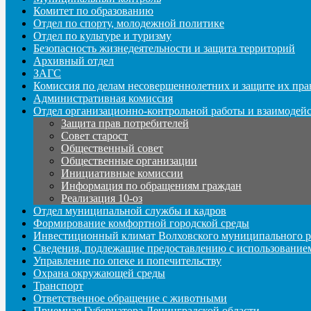
Комитет по образованию
Отдел по спорту, молодежной политике
Отдел по культуре и туризму
Безопасность жизнедеятельности и защита территорий
Архивный отдел
ЗАГС
Комиссия по делам несовершеннолетних и защите их пра
Административная комиссия
Отдел организационно-контрольной работы и взаимодей
Защита прав потребителей
Совет старост
Общественный совет
Общественные организации
Инициативные комиссии
Информация по обращениям граждан
Реализация 10-оз
Отдел муниципальной службы и кадров
Формирование комфортной городской среды
Инвестиционный климат Волховского муниципального р
Сведения, подлежащие предоставлению с использование
Управление по опеке и попечительству
Охрана окружающей среды
Транспорт
Ответственное обращение с животными
Приемная Губернатора Ленинградской области