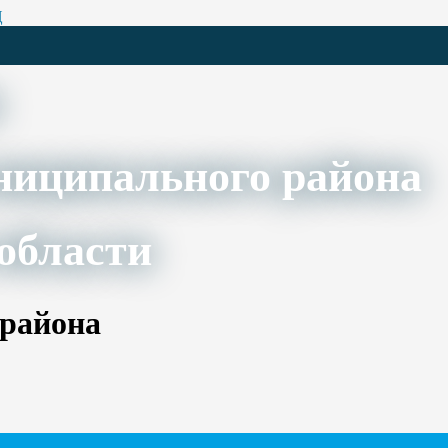
Ц
ниципального района
области
 района