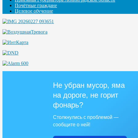
Почётные граждане
Целевое обучение
Не убран мусор, яма
на дороге, не горит
фонарь?
Столкнулись с проблемой —
сообщите о ней!