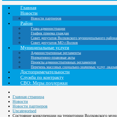
Главная
Новости
Новости партнеров
Район
Глава администрации
График приема граждан
Совет депутатов Волховского муниципального район
Совет депутатов МО г.Волхов
Муниципальные услуги
Административные регламенты
Нормативно-правовые акты
Проекты административных регламентов
Перечень массовых социально-значимых услуг, оказ
Достопримечательности
Служба по контракту
СВО: Меры поддержки
Главная страница
Новости
Новости партнеров
Uncategorised
Состояние конкуренции на территории Волховского мун