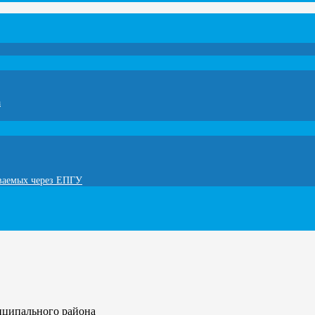
а
ываемых через ЕПГУ
иципального района