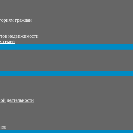
гориям граждан
ктов недвижимости
х семей
ой деятельности
нов