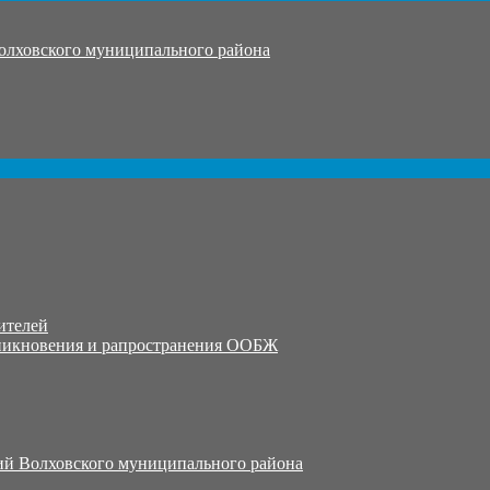
олховского муниципального района
ителей
никновения и рапространения ООБЖ
й Волховского муниципального района