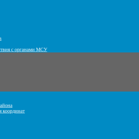
в
ствия с органами МСУ
айона
м координат