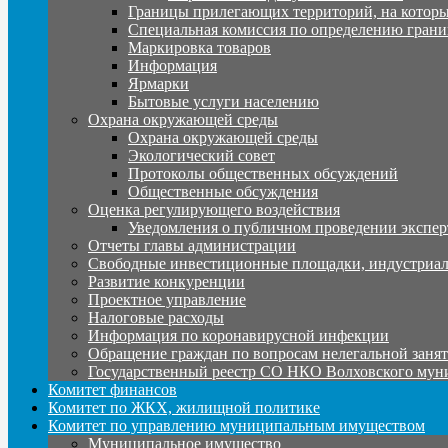
Границы прилегающих территорий, на которы
Специальная комиссия по определению грани
Маркировка товаров
Информация
Ярмарки
Бытовые услуги населению
Охрана окружающей среды
Охрана окружающей среды
Экологический совет
Протоколы общественных обсуждений
Общественные обсуждения
Оценка регулирующего воздействия
Уведомления о публичном проведении экспер
Отчеты главы администрации
Свободные инвестиционные площадки, индустриал
Развитие конкуренции
Проектное управление
Налоговые расходы
Информация по коронавирусной инфекции
Обращение граждан по вопросам нелегальной заня
Государственный реестр СО НКО Волховского мун
Комитет финансов
Комитет по ЖКХ, жилищной политике
Комитет по управлению муниципальным имуществом
Муниципальное имущество