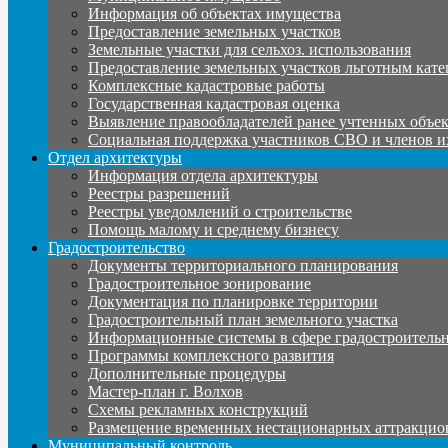
Информация об объектах имущества
Предоставление земельных участков
Земельные участки для сельхоз. использования
Предоставление земельных участков льготным кате
Комплексные кадастровые работы
Государственная кадастровая оценка
Выявление правообладателей ранее учтенных объе
Социальная поддержка участников СВО и членов и
Отдел архитектуры
Информация отдела архитектуры
Реестры разрешений
Реестры уведомлений о строительстве
Помощь малому и среднему бизнесу
Градостроительство
Документы территориального планирования
Градостроительное зонирование
Документация по планировке территории
Градостроительный план земельного участка
Информационные системы в сфере градостроительн
Программы комплексного развития
Дополнительные процедуры
Мастер-план г. Волхов
Схемы рекламных конструкций
Размещение временных нестационарных аттракцио
Муниципальный контроль