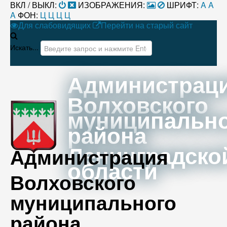
ВКЛ / ВЫКЛ:
ИЗОБРАЖЕНИЯ:
ШРИФТ:
A
A
A
ФОН:
Ц
Ц
Ц
Ц
Для слабовидящих
Перейти на старый сайт
Искать...
Администрац
Волховского
муниципальн
района
Ленинградско
Администрация
области
Волховского
муниципального
района