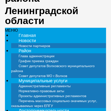
Ленинградской
области
МЕНЮ
Главная
Новости
Новости партнеров
Район
Глава администрации
График приема граждан
Совет депутатов Волховского муниципального
района
Совет депутатов МО г.Волхов
Муниципальные услуги
Административные регламенты
Нормативно-правовые акты
Проекты административных регламентов
Перечень массовых социально-значимых услуг,
оказываемых через ЕПГУ
Достопримечательности