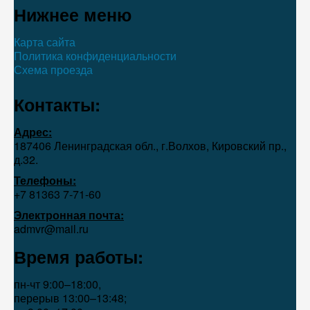
Нижнее меню
Карта сайта
Политика конфиденциальности
Схема проезда
Контакты:
Адрес:
187406 Ленинградская обл., г.Волхов, Кировский пр.,
д.32.
Телефоны:
+7 81363 7‑71-60
Электронная почта:
admvr@mail.ru
Время работы:
пн-чт 9:00–18:00,
перерыв 13:00–13:48;