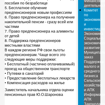
Финансова
пособия по безработице
деятельнос
5. Бесплатное обучение
Комитет
предпенсионеров новым профессиям
по
6. Право предпенсионера на получение
экономике
накопительной пенсии - сразу всей или
и
частями
инвестиция
7. Право предпенсионера на алименты
Экономика
от детей
Социально-
8. Поддержка предпенсионеров
экономичес
местными властями
развитие
В каждом регионе РФ свои льготы
Муниципал
предпенсионерам. Чаще всего это
заказ
следующие меры поддержки:
Поддержка
• Бесплатный (частично оплачиваемый)
малого и
проезд на общественном транспорте
среднего
• Путевки в санаторий
бизнеса
• Предоставление бесплатных лекарств
Сельское
• Компенсация расходов на жилье
хозяйство
Заместитель начальника отдела оценки
и АПК
пенсионных прав Ю.О.Шаронова
Информаци
АПК
Законодате