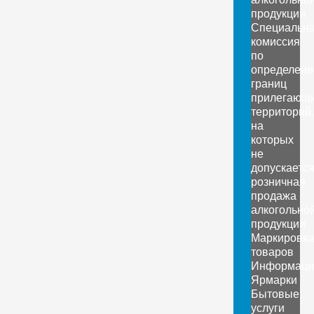
продукции
Специальн
комиссия
по
определен
границ
прилегающ
территорий,
на
которых
не
допускаетс
розничная
продажа
алкогольно
продукции
Маркировка
товаров
Информаци
Ярмарки
Бытовые
услуги