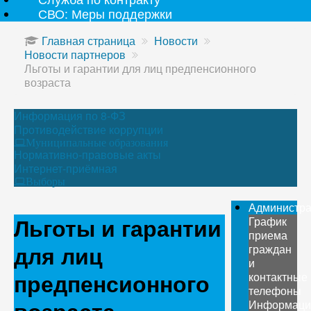
СВО: Меры поддержки
Главная страница
Новости
Новости партнеров
Льготы и гарантии для лиц предпенсионного
возраста
Информация по 8-ФЗ
Противодействие коррупции
Муниципальные образования
Нормативно-правовые акты
Интернет-приёмная
Выборы
Администр
Льготы и гарантии
График
приема
для лиц
граждан
и
предпенсионного
контактные
телефоны
Информаци