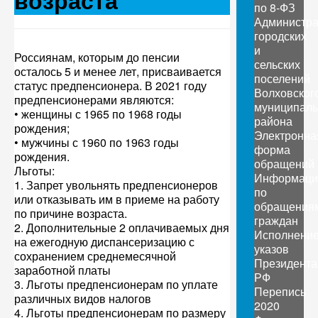
возраста
по 8-ФЗ
Администр
городских
и
Россиянам, которым до пенсии
сельских
осталось 5 и менее лет, присваивается
поселений
статус предпенсионера. В 2021 году
Волховског
предпенсионерами являются:
муниципаль
• женщины с 1965 по 1968 годы
района
рождения;
Электронна
• мужчины с 1960 по 1963 годы
форма
рождения.
обращений
Льготы:
Информаци
1. Запрет увольнять предпенсионеров
по
или отказывать им в приеме на работу
обращения
по причине возраста.
граждан
2. Дополнительные 2 оплачиваемых дня
Исполнени
на ежегодную диспансеризацию с
указов
сохранением среднемесячной
Президента
заработной платы
РФ
3. Льготы предпенсионерам по уплате
Перепись
различных видов налогов
2020
4. Льготы предпенсионерам по размеру