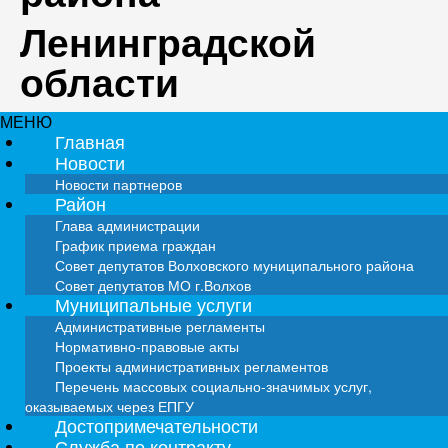
Ленинградской
области
МЕНЮ
Главная
Новости
Новости партнеров
Район
Глава администрации
График приема граждан
Совет депутатов Волховского муниципального района
Совет депутатов МО г.Волхов
Муниципальные услуги
Административные регламенты
Нормативно-правовые акты
Проекты административных регламентов
Перечень массовых социально-значимых услуг,
оказываемых через ЕПГУ
Достопримечательности
Служба по контракту