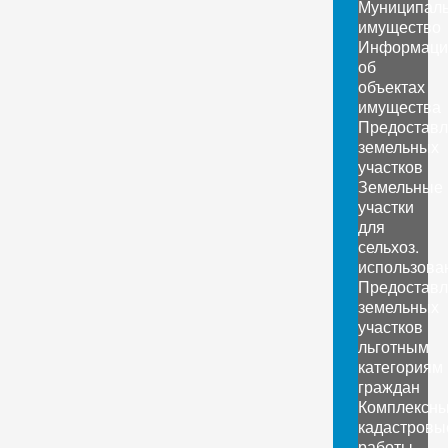
Муниципал
имущество
Информаци
об
объектах
имущества
Предоставл
земельных
участков
Земельные
участки
для
сельхоз.
использова
Предоставл
земельных
участков
льготным
категориям
граждан
Комплексн
кадастровы
работы