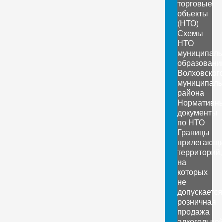
торговые
объекты
(НТО)
Схемы
НТО
муниципал
образовани
Волховског
муниципаль
района
Нормативн
документы
по НТО
Границы
прилегающ
территорий,
на
которых
не
допускаетс
розничная
продажа
алкогольно