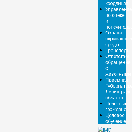
координат
Управление
по опеке
и
попечитель
Охрана
окружающе
среды
Транспорт
Ответствен
обращение
с
животными
Приемная
Губернатор
Ленинградс
области
Почётные
граждане
Целевое
обучение