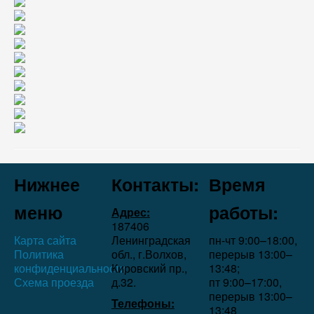
Нижнее
Контакты:
Время
меню
работы:
Адрес:
187406
Карта сайта
Ленинградская
пн-чт 9:00–18:00,
Политика
обл., г.Волхов,
перерыв 13:00–
конфиденциальности
Кировский пр.,
13:48;
Схема проезда
д.32.
пт 9:00–17:00,
перерыв 13:00–
Телефоны:
13:48