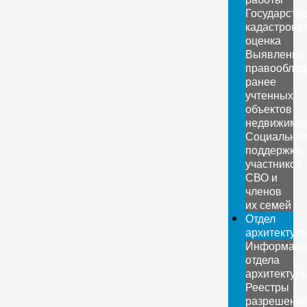
Государств
кадастрова
оценка
Выявление
правооблад
ранее
учтенных
объектов
недвижимо
Социальна
поддержка
участников
СВО и
членов
их семей
Отдел
архитектур
Информаци
отдела
архитектур
Реестры
разрешени