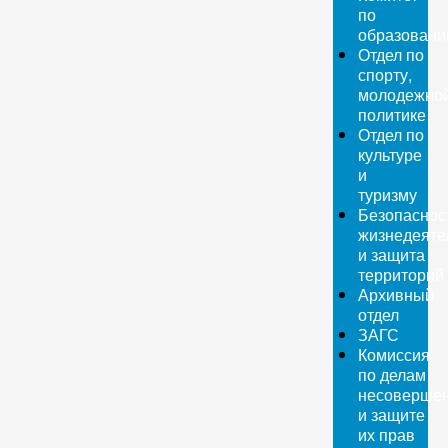
по
образован
Отдел по
спорту,
молодежно
политике
Отдел по
культуре
и
туризму
Безопаснос
жизнедеяте
и защита
территорий
Архивный
отдел
ЗАГС
Комиссия
по делам
несовершен
и защите
их прав