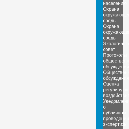
населению
Охрана
окружающе
среды
Охрана
окружающе
среды
Экологичес
совет
Протоколы
обществен
обсуждений
Обществен
обсуждения
Оценка
регулирующ
воздействи
Уведомлен
о
публичном
проведении
экспертизы