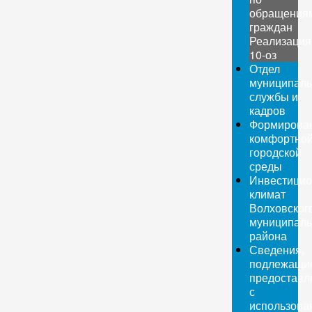
обращения
граждан
Реализация
10-оз
Отдел
муниципаль
службы и
кадров
Формирова
комфортно
городской
среды
Инвестици
климат
Волховског
муниципаль
района
Сведения,
подлежащи
предоставл
с
использова