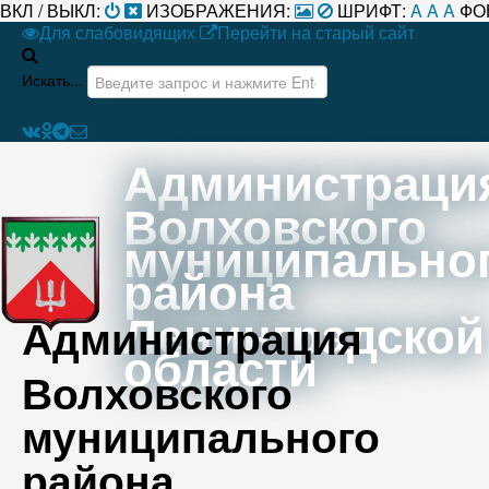
ВКЛ / ВЫКЛ:
ИЗОБРАЖЕНИЯ:
ШРИФТ:
A
A
A
ФО
Для слабовидящих
Перейти на старый сайт
Искать...
Администраци
Волховского
муниципально
района
Ленинградской
Администрация
области
Волховского
муниципального
района