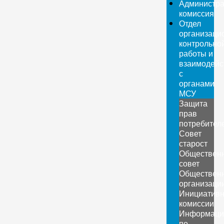
Администра
комиссия
Отдел
организаци
контрольно
работы и
взаимодейс
с
органами
МСУ
Защита
прав
потребител
Совет
старост
Обществен
совет
Обществен
организаци
Инициатив
комиссии
Информаци
по