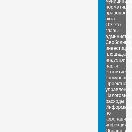
муниципаль
нормативно
правового
акта
Отчеты
главы
администра
Свободные
инвестицио
площадки,
индустриал
парки
Развитие
конкуренци
Проектное
управление
Налоговые
расходы
Информаци
по
коронавиру
инфекции
Обращение