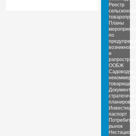
Реестр
сельскохоз
товаропрои
Планы
мероприяти
по
предупреж
возникнове
и
рапростран
ООБЖ
Садоводчес
некоммерче
товарищест
Документы
стратегичес
планирован
Инвестици
паспорт
Потребител
рынок
Нестацион