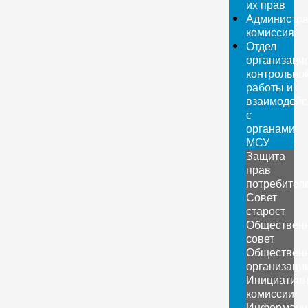
их прав
Администра
комиссия
Отдел
организаци
контрольно
работы и
взаимодейс
с
органами
МСУ
Защита
прав
потребител
Совет
старост
Обществен
совет
Обществен
организаци
Инициатив
комиссии
Информаци