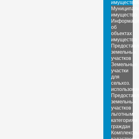
имущество
Муниципал
имущество
Информаци
об
объектах
имущества
Предоставл
земельных
участков
Земельные
участки
для
сельхоз.
использова
Предоставл
земельных
участков
льготным
категориям
граждан
Комплексн
кадастровы