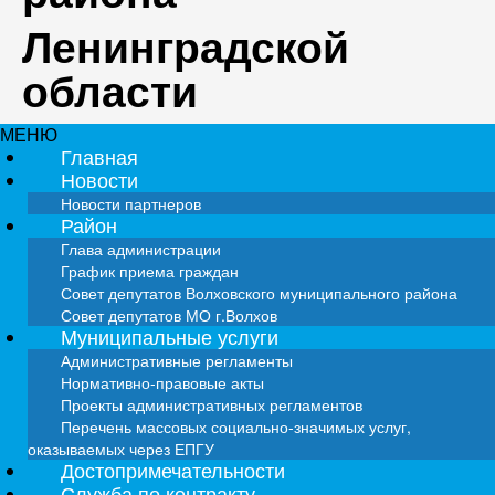
Ленинградской
области
МЕНЮ
Главная
Новости
Новости партнеров
Район
Глава администрации
График приема граждан
Совет депутатов Волховского муниципального района
Совет депутатов МО г.Волхов
Муниципальные услуги
Административные регламенты
Нормативно-правовые акты
Проекты административных регламентов
Перечень массовых социально-значимых услуг,
оказываемых через ЕПГУ
Достопримечательности
Служба по контракту