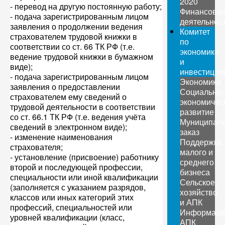
2020
- перевод на другую постоянную работу;
Финансова
- подача зарегистрированным лицом
деятельнос
заявления о продолжении ведения
Комитет
страхователем трудовой книжки в
по
соответствии со ст. 66 ТК РФ (т.е.
экономике
ведение трудовой книжки в бумажном
и
виде);
инвестиция
- подача зарегистрированным лицом
Экономика
заявления о предоставлении
Социально-
страхователем ему сведений о
экономичес
трудовой деятельности в соответствии
развитие
со ст. 66.1 ТК РФ (т.е. ведения учёта
Муниципал
сведений в электронном виде);
заказ
- изменение наименования
Поддержка
страхователя;
малого и
- установление (присвоение) работнику
среднего
второй и последующей профессии,
бизнеса
специальности или иной квалификации
Сельское
(заполняется с указанием разрядов,
хозяйство
классов или иных категорий этих
и АПК
профессий, специальностей или
Информаци
уровней квалификации (класс,
АПК