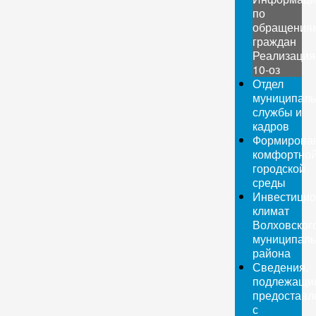
по
обращения
граждан
Реализация
10-оз
Отдел
муниципаль
службы и
кадров
Формирова
комфортно
городской
среды
Инвестици
климат
Волховског
муниципаль
района
Сведения,
подлежащи
предоставл
с