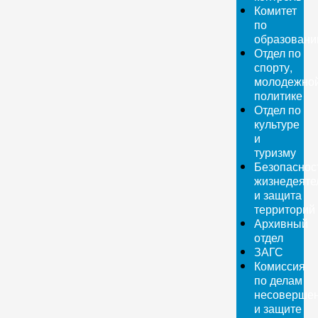
Комитет
по
образован
Отдел по
спорту,
молодежно
политике
Отдел по
культуре
и
туризму
Безопаснос
жизнедеяте
и защита
территорий
Архивный
отдел
ЗАГС
Комиссия
по делам
несовершен
и защите