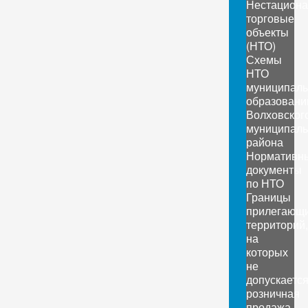
Нестацион
торговые
объекты
(НТО)
Схемы
НТО
муниципал
образовани
Волховског
муниципаль
района
Нормативн
документы
по НТО
Границы
прилегающ
территорий,
на
которых
не
допускаетс
розничная
продажа