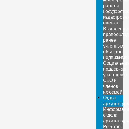
работы
Государств
кадастрова
оценка
Выявление
правооблад
ранее
учтенных
объектов
недвижимо
Социальна
поддержка
участников
СВО и
членов
их семей
Отдел
архитектур
Информаци
отдела
архитектур
Реестры