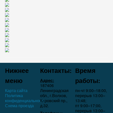
Нижнее
Контакты:
Время
меню
работы:
Адрес:
187406
Карта сайта
Ленинградская
пн-чт 9:00–18:00,
Политика
обл., г.Волхов,
перерыв 13:00–
конфиденциальности
Кировский пр.,
13:48;
Схема проезда
д.32.
пт 9:00–17:00,
перерыв 13:00–