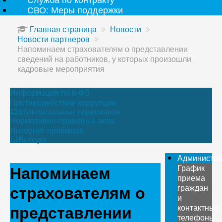
СВО: Меры поддержки
Главная страница
Новости
Новости партнеров
Напоминаем страхователям о представлении
сведений на работников, у которых произошли
кадровые мероприятия
Информация по 8-ФЗ
Противодействие коррупции
Муниципальные образования
Нормативно-правовые акты
Интернет-приёмная
Выборы
Администр
Напоминаем
График
приема
страхователям о
граждан
и
представлении
контактные
телефоны