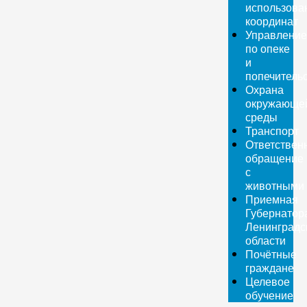
использова
координат
Управление
по опеке
и
попечитель
Охрана
окружающе
среды
Транспорт
Ответствен
обращение
с
животными
Приемная
Губернатор
Ленинградс
области
Почётные
граждане
Целевое
обучение