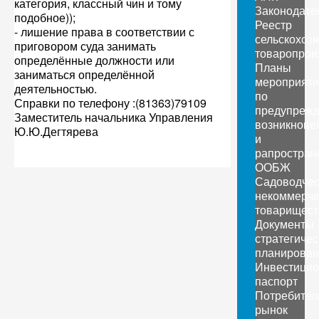
категория, классный чин и тому
Законодате
подобное));
Реестр
- лишение права в соответствии с
сельскохоз
приговором суда занимать
товаропрои
определённые должности или
Планы
заниматься определённой
мероприяти
деятельностью.
по
Справки по телефону :(81363)79109
предупреж
Заместитель начальника Управления
возникнове
Ю.Ю.Дегтярева
и
рапростран
ООБЖ
Садоводчес
некоммерче
товарищест
Документы
стратегичес
планирован
Инвестици
паспорт
Потребител
рынок