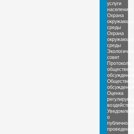
услуги
населению
Охрана
окружающе
среды
Охрана
окружающе
среды
Экологичес
совет
Протоколы
обществен
обсуждений
Обществен
обсуждения
Оценка
регулирующ
воздействи
Уведомлен
о
публичном
проведении