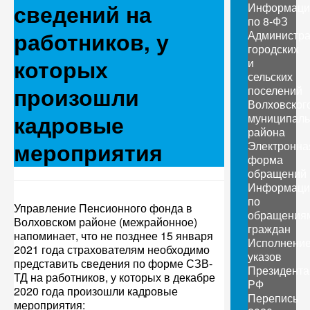
сведений на
Информаци
по 8-ФЗ
работников, у
Администр
городских
которых
и
сельских
произошли
поселений
Волховског
кадровые
муниципаль
района
мероприятия
Электронна
форма
обращений
Информаци
по
Управление Пенсионного фонда в
обращения
Волховском районе (межрайонное)
граждан
напоминает, что не позднее 15 января
Исполнени
2021 года страхователям необходимо
указов
представить сведения по форме СЗВ-
Президента
ТД на работников, у которых в декабре
РФ
2020 года произошли кадровые
Перепись
мероприятия: