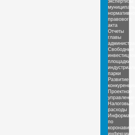
экспертизы
муниципаль
нормативно
правового
акта
Отчеты
главы
администра
Свободные
инвестицио
площадки,
индустриал
парки
Развитие
конкуренци
Проектное
управление
Налоговые
расходы
Информаци
по
коронавиру
инфекции