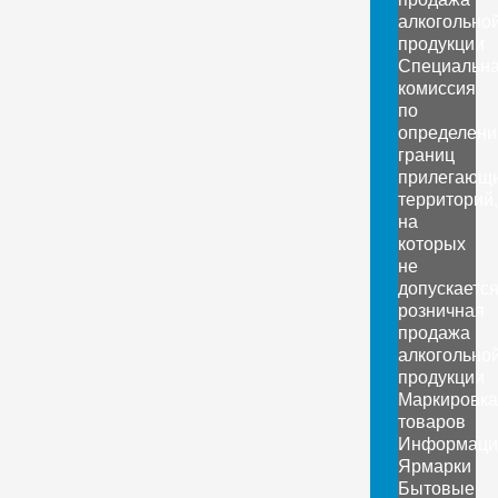
алкогольно
продукции
Специальн
комиссия
по
определен
границ
прилегающ
территорий,
на
которых
не
допускаетс
розничная
продажа
алкогольно
продукции
Маркировка
товаров
Информаци
Ярмарки
Бытовые