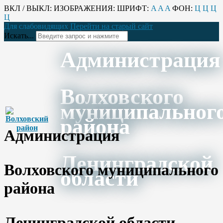
ВКЛ / ВЫКЛ:
ИЗОБРАЖЕНИЯ:
ШРИФТ:
A
A
A
ФОН:
Ц
Ц
Ц
Ц
Для слабовидящих
Перейти на старый сайт
Искать...
Администрация
Волховского
муниципальног
района
Администрация
Ленинградской
Волховского муниципального
области
района
Ленинградской области