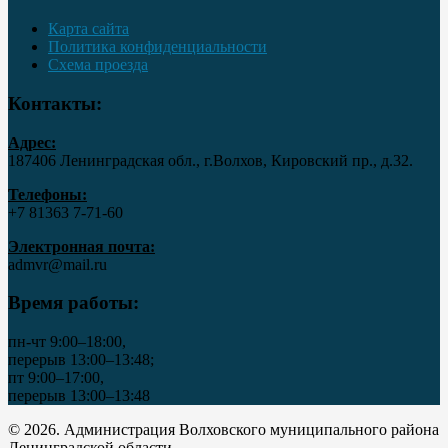
Карта сайта
Политика конфиденциальности
Схема проезда
Контакты:
Адрес:
187406 Ленинградская обл., г.Волхов, Кировский пр., д.32.
Телефоны:
+7 81363 7‑71-60
Электронная почта:
admvr@mail.ru
Время работы:
пн-чт 9:00–18:00,
перерыв 13:00–13:48;
пт 9:00–17:00,
перерыв 13:00–13:48
© 2026. Администрация Волховского муниципального района
Ленинградской области..