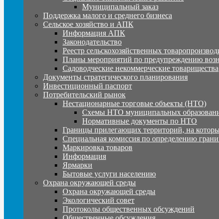
Муниципальный заказ
Поддержка малого и среднего бизнеса
Сельское хозяйство и АПК
Информация АПК
Законодательство
Реестр сельскохозяйственных товаропроизвод
Планы мероприятий по предупреждению воз
Садоводческие некоммерческие товарищества
Документы стратегического планирования
Инвестиционный паспорт
Потребительский рынок
Нестационарные торговые объекты (НТО)
Схемы НТО муниципальных образовани
Нормативные документы по НТО
Границы прилегающих территорий, на которы
Специальная комиссия по определению грани
Маркировка товаров
Информация
Ярмарки
Бытовые услуги населению
Охрана окружающей среды
Охрана окружающей среды
Экологический совет
Протоколы общественных обсуждений
Общественные обсуждения