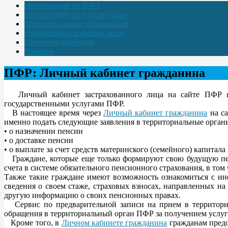
Информация по 8-ФЗ
Противодействие коррупции
Муниципальные образования
Нормативно-правовые акты
Интернет-приёмная
Выборы
ПФР: Личный кабинет гражданина
Личный кабинет застрахованного лица на сайте ПФР яв
государственными услугами ПФР.
В настоящее время через
Личный кабинет гражданина
на са
именно подать следующие заявления в территориальные орга
• о назначении пенсии
• о доставке пенсии
• о выплате за счет средств материнского (семейного) капитала
Граждане, которые еще только формируют свою будущую п
счета в системе обязательного пенсионного страхования, в том
Также такие граждане имеют возможность ознакомиться с ин
сведения о своем стаже, страховых взносах, направленных н
другую информацию о своих пенсионных правах.
Сервис по предварительной записи на прием в территор
обращения в территориальный орган ПФР за получением услу
Кроме того, в
Личном кабинете гражданина
гражданам предо