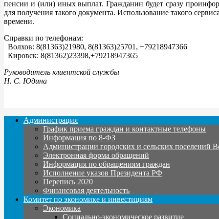
пенсии и (или) иных выплат. Гражданин будет сразу проинфор
для получения такого документа. Использование такого серв
времени.
Справки по телефонам:
Волхов: 8(81363)21980, 8(81363)25701, +79218947366
Кировск: 8(81362)23398,+79218947365
Руководитель клиентской службы
Н. С. Юдина
Администрация
График приема граждан и контактные телефоны
Информация по 8-ФЗ
Администрации городских и сельских поселений В
Электронная форма обращений
Информация по обращениям граждан
Исполнение указов Президента РФ
Перепись 2020
Финансовая деятельность
Комитет по экономике и инвестициям
Экономика
Социально-экономическое развитие