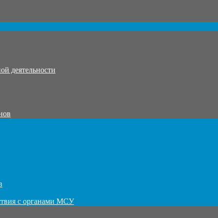
ой деятельности
нов
в
ствия с органами МСУ