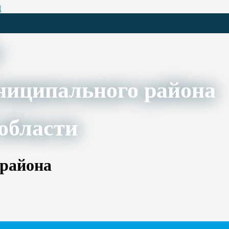
Ц
ниципального района
области
 района