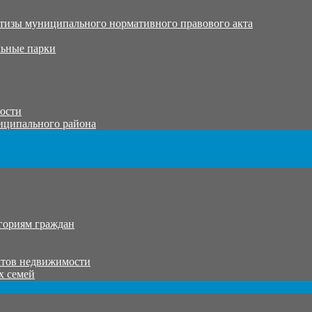
тизы муниципального нормативного правового акта
ьные парки
тости
иципального района
гориям граждан
ктов недвижимости
х семей