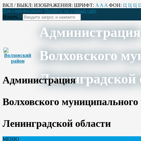
ВКЛ / ВЫКЛ:
ИЗОБРАЖЕНИЯ:
ШРИФТ:
A
A
A
ФОН:
Ц
Ц
Ц
Для слабовидящих
Перейти на старый сайт
Искать...
Администрация
Волховского му
Ленинградской 
Администрация
Волховского муниципального
Ленинградской области
МЕНЮ