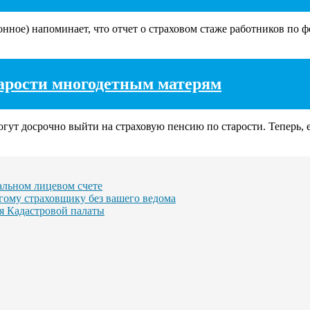
ое) напоминает, что отчет о страховом стаже работников по фо
тарости многодетным матерям
гут досрочно выйти на страховую пенсию по старости. Теперь, е
альном лицевом счете
гому страховщику без вашего ведома
ия Кадастровой палаты