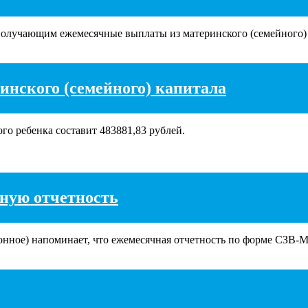
 получающим ежемесячные выплаты из материнского (семейного) 
ринского (семейного) капитала
ого ребенка составит 483881,83 рублей.
чную отчетность
ное) напоминает, что ежемесячная отчетность по форме СЗВ-М з