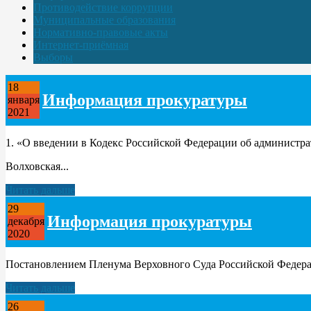
Противодействие коррупции
Муниципальные образования
Нормативно-правовые акты
Интернет-приёмная
Выборы
18
Информация прокуратуры
января
2021
1. «О введении в Кодекс Российской Федерации об администр
Волховская...
Читать дальше
29
Информация прокуратуры
декабря
2020
Постановлением Пленума Верховного Суда Российской Федераци
Читать дальше
26