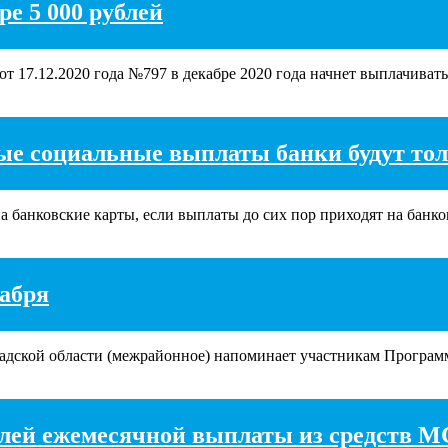
ре 5 000 рублей
 17.12.2020 года №797 в декабре 2020 года начнет выплачивать.
ные социальные выплаты банки будут то
банковские карты, если выплаты до сих пор приходят на банков
кабря
дской области (межрайонное) напоминает участникам Программ
лей ежемесячной выплаты из средств М