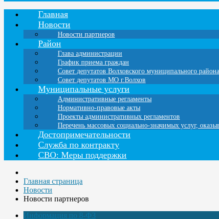
Главная
Новости
Новости партнеров
Район
Глава администрации
График приема граждан
Совет депутатов Волховского муниципального район
Совет депутатов МО г.Волхов
Муниципальные услуги
Административные регламенты
Нормативно-правовые акты
Проекты административных регламентов
Перечень массовых социально-значимых услуг, оказ
Достопримечательности
Служба по контракту
СВО: Меры поддержки
Главная страница
Новости
Новости партнеров
Информация по 8-ФЗ