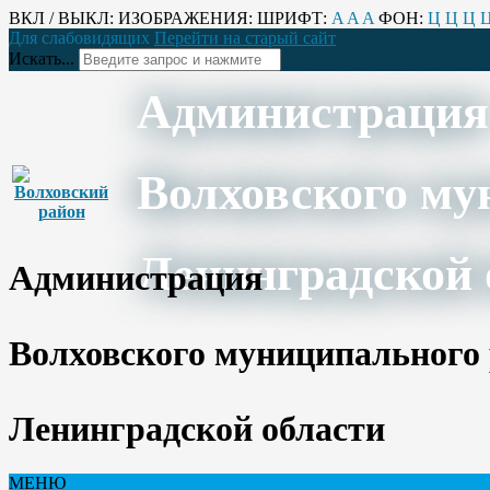
ВКЛ / ВЫКЛ:
ИЗОБРАЖЕНИЯ:
ШРИФТ:
A
A
A
ФОН:
Ц
Ц
Ц
Для слабовидящих
Перейти на старый сайт
Искать...
Администрация
Волховского му
Ленинградской 
Администрация
Волховского муниципального
Ленинградской области
МЕНЮ