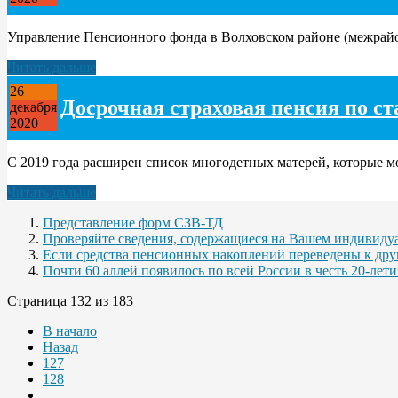
Управление Пенсионного фонда в Волховском районе (межрайонн
Читать дальше
26
Досрочная страховая пенсия по с
декабря
2020
С 2019 года расширен список многодетных матерей, которые мо
Читать дальше
Представление форм СЗВ-ТД
Проверяйте сведения, содержащиеся на Вашем индивиду
Если средства пенсионных накоплений переведены к дру
Почти 60 аллей появилось по всей России в честь 20-лет
Страница 132 из 183
В начало
Назад
127
128
...