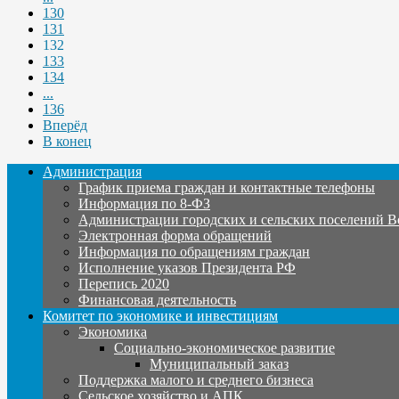
130
131
132
133
134
...
136
Вперёд
В конец
Администрация
График приема граждан и контактные телефоны
Информация по 8-ФЗ
Администрации городских и сельских поселений В
Электронная форма обращений
Информация по обращениям граждан
Исполнение указов Президента РФ
Перепись 2020
Финансовая деятельность
Комитет по экономике и инвестициям
Экономика
Социально-экономическое развитие
Муниципальный заказ
Поддержка малого и среднего бизнеса
Сельское хозяйство и АПК