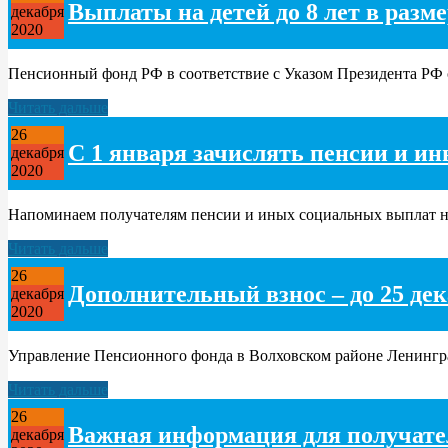
Выплаты на детей до 8 лет в разме
декабря
2020
Пенсионный фонд РФ в соответствие с Указом Президента РФ от
Читать дальше
26
С 1 января зачислять пенсии и и
декабря
2020
Напоминаем получателям пенсии и иных социальных выплат на 
Читать дальше
26
Дополнительный взнос – до 25 де
декабря
2020
Управление Пенсионного фонда в Волховском районе Ленингра
Читать дальше
26
Важная информация для получате
декабря