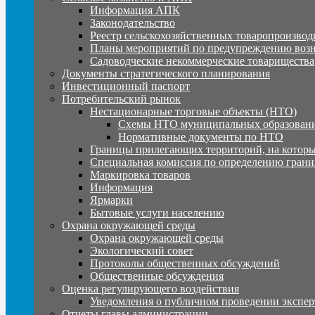
Информация АПК
Законодательство
Реестр сельскохозяйственных товаропроизвод
Планы мероприятий по предупреждению воз
Садоводческие некоммерческие товарищества
Документы стратегического планирования
Инвестиционный паспорт
Потребительский рынок
Нестационарные торговые объекты (НТО)
Схемы НТО муниципальных образовани
Нормативные документы по НТО
Границы прилегающих территорий, на которы
Специальная комиссия по определению грани
Маркировка товаров
Информация
Ярмарки
Бытовые услуги населению
Охрана окружающей среды
Охрана окружающей среды
Экологический совет
Протоколы общественных обсуждений
Общественные обсуждения
Оценка регулирующего воздействия
Уведомления о публичном проведении экспер
Отчеты главы администрации