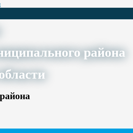
Ц
ниципального района
области
 района