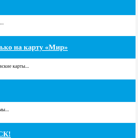
..
лько на карту «Мир»
ские карты...
ы...
СК!