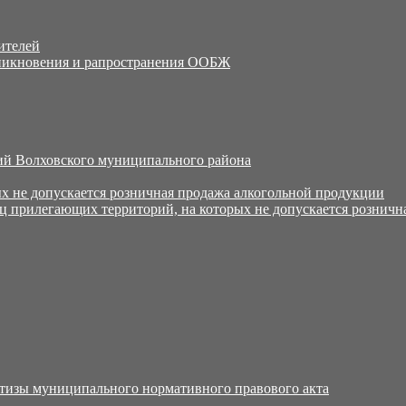
ителей
никновения и рапространения ООБЖ
й Волховского муниципального района
х не допускается розничная продажа алкогольной продукции
ц прилегающих территорий, на которых не допускается розничн
тизы муниципального нормативного правового акта