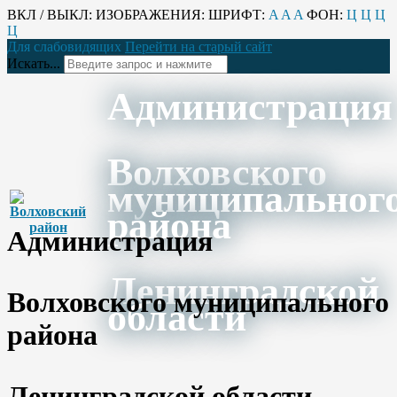
ВКЛ / ВЫКЛ:
ИЗОБРАЖЕНИЯ:
ШРИФТ:
A
A
A
ФОН:
Ц
Ц
Ц
Ц
Для слабовидящих
Перейти на старый сайт
Искать...
Администрация
Волховского
муниципальног
района
Администрация
Ленинградской
Волховского муниципального
области
района
Ленинградской области