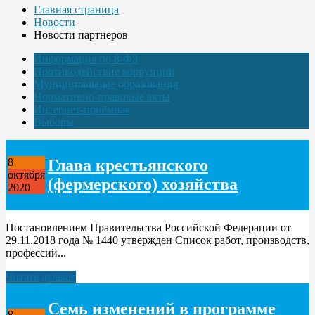
Главная страница
Новости
Новости партнеров
Информация по 8-ФЗ
Противодействие коррупции
Муниципальные образования
Нормативно-правовые акты
Интернет-приёмная
Выборы
Глава крестьянского
8
октября
(фермерского) хозяйства
2020
Постановлением Правительства Российской Федерации от
29.11.2018 года № 1440 утвержден Список работ, производств,
профессий...
Читать дальше
Семь изменений в программе
8