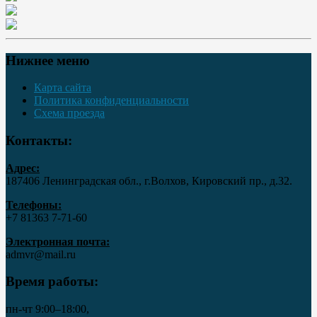
Нижнее меню
Карта сайта
Политика конфиденциальности
Схема проезда
Контакты:
Адрес:
187406 Ленинградская обл., г.Волхов, Кировский пр., д.32.
Телефоны:
+7 81363 7‑71-60
Электронная почта:
admvr@mail.ru
Время работы:
пн-чт 9:00–18:00,