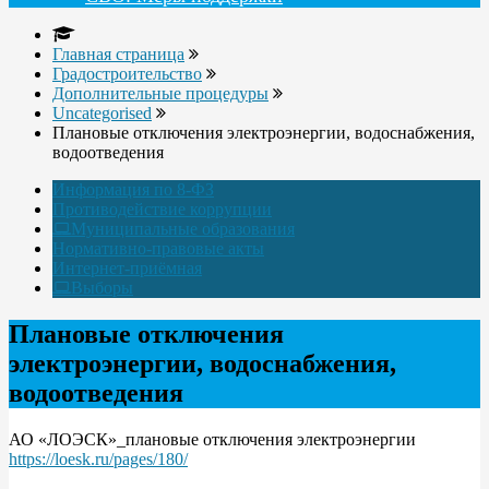
Главная страница
Градостроительство
Дополнительные процедуры
Uncategorised
Плановые отключения электроэнергии, водоснабжения,
водоотведения
Информация по 8-ФЗ
Противодействие коррупции
Муниципальные образования
Нормативно-правовые акты
Интернет-приёмная
Выборы
Плановые отключения
электроэнергии, водоснабжения,
водоотведения
АО «ЛОЭСК»_плановые отключения электроэнергии
https://loesk.ru/pages/180/