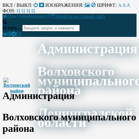
ВКЛ / ВЫКЛ:
ИЗОБРАЖЕНИЯ:
ШРИФТ:
A
A
A
ФОН:
Ц
Ц
Ц
Ц
Для слабовидящих
Перейти на старый сайт
Искать...
Администрация
Волховского
муниципальног
района
Администрация
Ленинградской
Волховского муниципального
области
района