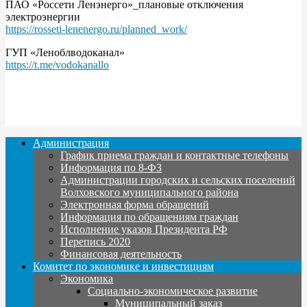
ПАО «Россети Ленэнерго»_плановые отключения
электроэнергии
https://rosseti-lenenergo.ru/planned_work/
ГУП «Леноблводоканал»
https://t.me/vodokanallo
Администрация
График приема граждан и контактные телефоны
Информация по 8-ФЗ
Администрации городских и сельских поселений
Волховского муниципального района
Электронная форма обращений
Информация по обращениям граждан
Исполнение указов Президента РФ
Перепись 2020
Финансовая деятельность
Комитет по экономике и инвестициям
Экономика
Социально-экономическое развитие
Муниципальный заказ