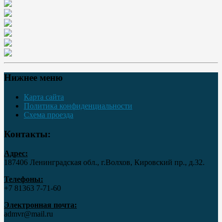
Нижнее меню
Карта сайта
Политика конфиденциальности
Схема проезда
Контакты:
Адрес:
187406 Ленинградская обл., г.Волхов, Кировский пр., д.32.
Телефоны:
+7 81363 7‑71-60
Электронная почта:
admvr@mail.ru