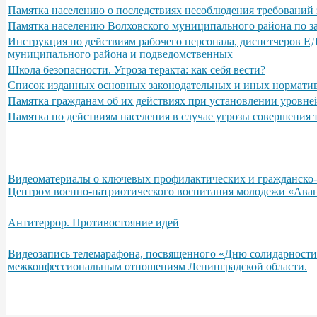
Памятка населению о последствиях несоблюдения требований 
Памятка населению Волховского муниципального района по з
Инструкция по действиям рабочего персонала, диспетчеров Е
муниципального района и подведомственных
Школа безопасности. Угроза теракта: как себя вести?
Список изданных основных законодательных и иных норматив
Памятка гражданам об их действиях при установлении уровне
Памятка по действиям населения в случае угрозы совершения
Видеоматериалы о ключевых профилактических и гражданско-п
Центром военно-патриотического воспитания молодежи «Аван
Антитеррор. Противостояние идей
Видеозапись телемарафона, посвященного «Дню солидарности
межконфессиональным отношениям Ленинградской области.