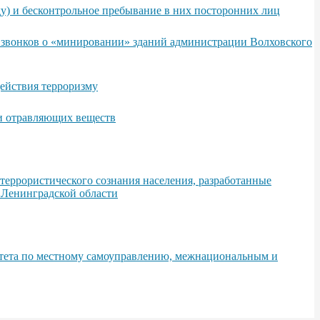
у) и бесконтрольное пребывание в них посторонних лиц
х звонков о «минировании» зданий администрации Волховского
ействия терроризму
 и отравляющих веществ
еррористического сознания населения, разработанные
 Ленинградской области
итета по местному самоуправлению, межнациональным и