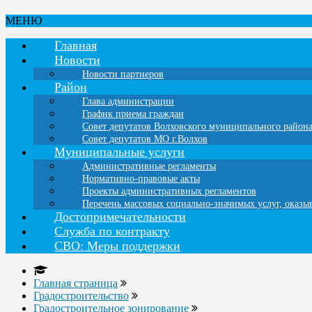
МЕНЮ
Главная
Новости
Новости партнеров
Район
Глава администрации
График приема граждан
Совет депутатов Волховского муниципального район
Совет депутатов МО г.Волхов
Муниципальные услуги
Административные регламенты
Нормативно-правовые акты
Проекты административных регламентов
Перечень массовых социально-значимых услуг, оказ
Достопримечательности
Служба по контракту
СВО: Меры поддержки
Главная страница
Градостроительство
Градостроительное зонирование