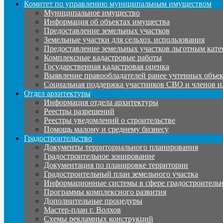
Комитет по управлению муниципальным имуществом
Муниципальное имущество
Информация об объектах имущества
Предоставление земельных участков
Земельные участки для сельхоз. использования
Предоставление земельных участков льготным кате
Комплексные кадастровые работы
Государственная кадастровая оценка
Выявление правообладателей ранее учтенных объе
Социальная поддержка участников СВО и членов и
Отдел архитектуры
Информация отдела архитектуры
Реестры разрешений
Реестры уведомлений о строительстве
Помощь малому и среднему бизнесу
Градостроительство
Документы территориального планирования
Градостроительное зонирование
Документация по планировке территории
Градостроительный план земельного участка
Информационные системы в сфере градостроительн
Программы комплексного развития
Дополнительные процедуры
Мастер-план г. Волхов
Схемы рекламных конструкций