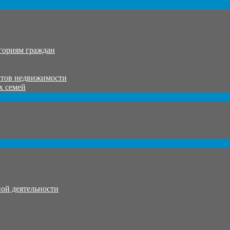
гориям граждан
ктов недвижимости
х семей
ой деятельности