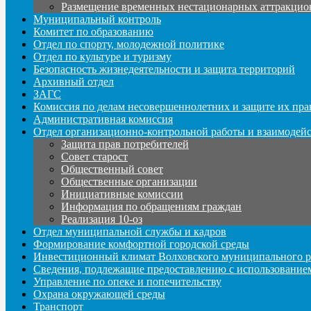
Размещение временных нестационарных аттракцио
Муниципальный контроль
Комитет по образованию
Отдел по спорту, молодежной политике
Отдел по культуре и туризму
Безопасность жизнедеятельности и защита территорий
Архивный отдел
ЗАГС
Комиссия по делам несовершеннолетних и защите их пра
Административная комиссия
Отдел организационно-контрольной работы и взаимодей
Защита прав потребителей
Совет старост
Общественный совет
Общественные организации
Инициативные комиссии
Информация по обращениям граждан
Реализация 10-оз
Отдел муниципальной службы и кадров
Формирование комфортной городской среды
Инвестиционный климат Волховского муниципального р
Сведения, подлежащие предоставлению с использование
Управление по опеке и попечительству
Охрана окружающей среды
Транспорт