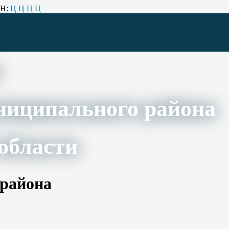
Н:
Ц
Ц
Ц
Ц
ниципального района
области
 района