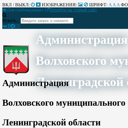
ВКЛ / ВЫКЛ:
ИЗОБРАЖЕНИЯ:
ШРИФТ:
A
A
A
ФО
Для слабовидящих
Перейти на старый сайт
Искать...
Администрация
Волховского му
Ленинградской 
Администрация
Волховского муниципального
Ленинградской области