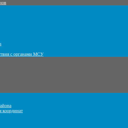
нов
в
ствия с органами МСУ
айона
м координат