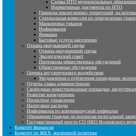
Схемы НТО муниципальных образовани
Нормативные документы по НТО
Границы прилегающих территорий, на которы
Специальная комиссия по определению грани
Маркировка товаров
Информация
Ярмарки
Бытовые услуги населению
Охрана окружающей среды
Охрана окружающей среды
Экологический совет
Протоколы общественных обсуждений
Общественные обсуждения
Оценка регулирующего воздействия
Уведомления о публичном проведении экспер
Отчеты главы администрации
Свободные инвестиционные площадки, индустриал
Развитие конкуренции
Проектное управление
Налоговые расходы
Информация по коронавирусной инфекции
Обращение граждан по вопросам нелегальной заня
Государственный реестр СО НКО Волховского мун
Комитет финансов
Комитет по ЖКХ, жилищной политике