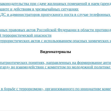
законодательства при сдаче жилищных помещений в наем (аренд
ащите и действиям в чрезвычайных ситуациях
ДДС и администраторов пропускного поста в случае телефонны
ных правовых актов Российской Федерации в области противод
й террористической опасности
 террористических актов с использованием опасных химических
Видеоматериалы
атриотических понятиях, направленных на формирование антит
гард» во взаимодействии с комитетом по молодежной политике
 в борьбе с терроризмом», организованного по инициативе ком