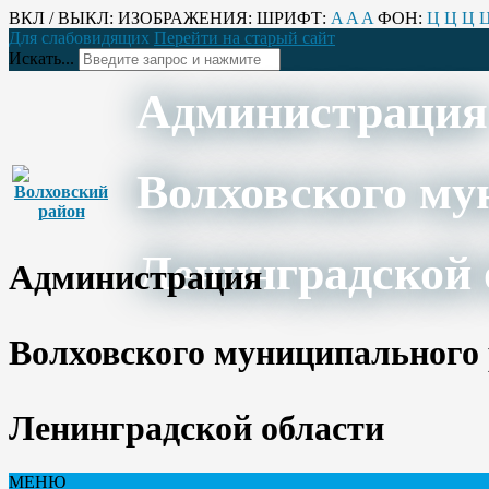
ВКЛ / ВЫКЛ:
ИЗОБРАЖЕНИЯ:
ШРИФТ:
A
A
A
ФОН:
Ц
Ц
Ц
Для слабовидящих
Перейти на старый сайт
Искать...
Администрация
Волховского му
Ленинградской 
Администрация
Волховского муниципального
Ленинградской области
МЕНЮ