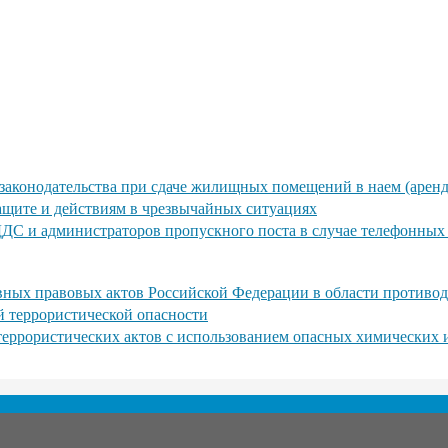
законодательства при сдаче жилищных помещений в наем (аренд
ащите и действиям в чрезвычайных ситуациях
ДДС и администраторов пропускного поста в случае телефонны
ных правовых актов Российской Федерации в области противод
й террористической опасности
 террористических актов с использованием опасных химических