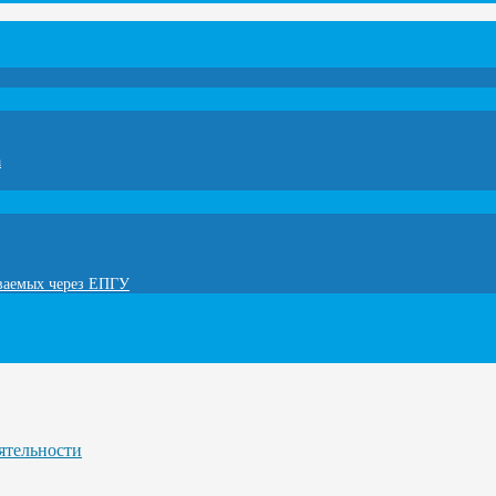
а
ываемых через ЕПГУ
ятельности