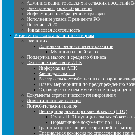
Администрации городских и сельских поселений В
Электронная форма обращений
Информация по обращениям граждан
Исполнение указов Президента РФ
Перепись 2020
Финансовая деятельность
Комитет по экономике и инвестициям
Экономика
Социально-экономическое развитие
Муниципальный заказ
Поддержка малого и среднего бизнеса
Сельское хозяйство и АПК
Информация АПК
Законодательство
Реестр сельскохозяйственных товаропроизвод
Планы мероприятий по предупреждению воз
Садоводческие некоммерческие товарищества
Документы стратегического планирования
Инвестиционный паспорт
Потребительский рынок
Нестационарные торговые объекты (НТО)
Схемы НТО муниципальных образовани
Нормативные документы по НТО
Границы прилегающих территорий, на которы
Специальная комиссия по определению грани