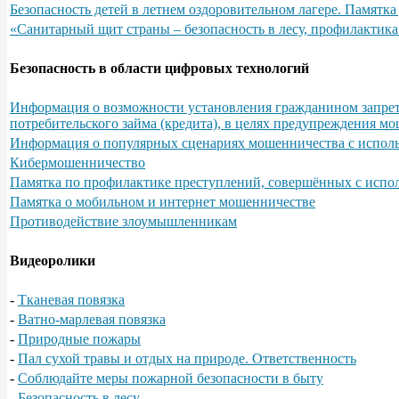
Безопасность детей в летнем оздоровительном лагере. Памятка 
«Санитарный щит страны – безопасность в лесу, профилактика
Безопасность в области цифровых технологий
Информация о возможности установления гражданином запрета
потребительского займа (кредита), в целях предупреждения м
Информация о популярных сценариях мошенничества с испол
Кибермошенничество
Памятка по профилактике преступлений, совершённых с исп
Памятка о мобильном и интернет мошенничестве
Противодействие злоумышленникам
Видеоролики
-
Тканевая повязка
-
Ватно-марлевая повязка
-
Природные пожары
-
Пал сухой травы и отдых на природе. Ответственность
-
Соблюдайте меры пожарной безопасности в быту
-
Безопасность в лесу