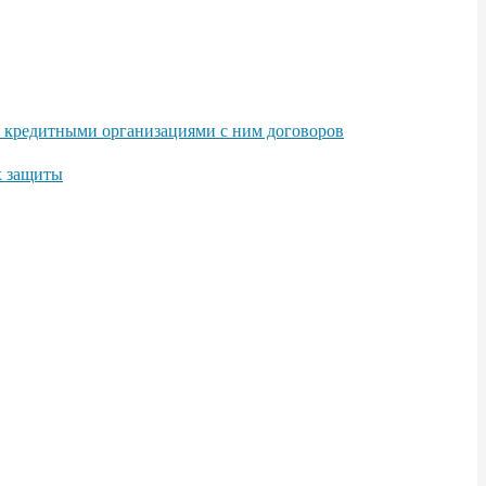
е кредитными организациями с ним договоров
х защиты