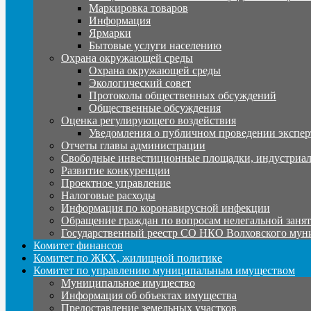
Маркировка товаров
Информация
Ярмарки
Бытовые услуги населению
Охрана окружающей среды
Охрана окружающей среды
Экологический совет
Протоколы общественных обсуждений
Общественные обсуждения
Оценка регулирующего воздействия
Уведомления о публичном проведении экспер
Отчеты главы администрации
Свободные инвестиционные площадки, индустриал
Развитие конкуренции
Проектное управление
Налоговые расходы
Информация по коронавирусной инфекции
Обращение граждан по вопросам нелегальной заня
Государственный реестр СО НКО Волховского мун
Комитет финансов
Комитет по ЖКХ, жилищной политике
Комитет по управлению муниципальным имуществом
Муниципальное имущество
Информация об объектах имущества
Предоставление земельных участков