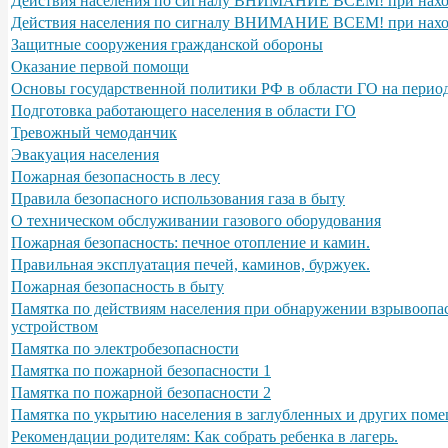
Действия населения по сигналу ВНИМАНИЕ ВСЕМ! при нах
Действия населения по сигналу ВНИМАНИЕ ВСЕМ! при нахо
Защитные сооружения гражданской обороны
Оказание первой помощи
Основы государственной политики РФ в области ГО на период
Подготовка работающего населения в области ГО
Тревожный чемоданчик
Эвакуация населения
Пожарная безопасность в лесу
Правила безопасного использования газа в быту
О техническом обслуживании газового оборудования
Пожарная безопасность: печное отопление и камин.
Правильная эксплуатация печей, каминов, буржуек.
Пожарная безопасность в быту
Памятка по действиям населения при обнаружении взрывоопа
устройством
Памятка по электробезопасности
Памятка по пожарной безопасности 1
Памятка по пожарной безопасности 2
Памятка по укрытию населения в заглубленных и других поме
Рекомендации родителям: Как собрать ребенка в лагерь.