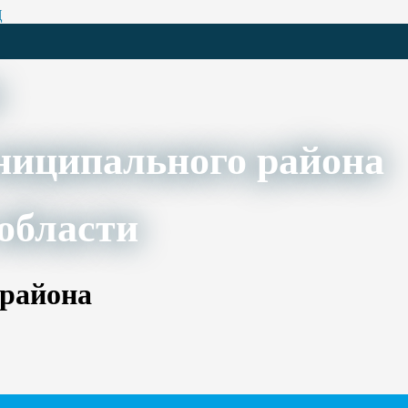
Ц
ниципального района
области
 района