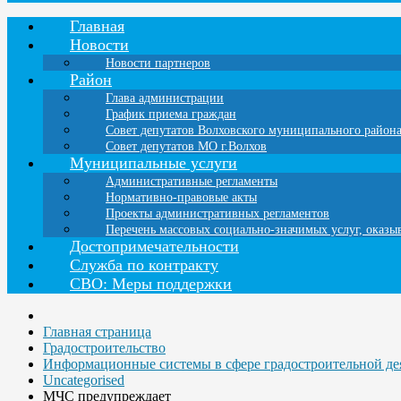
Главная
Новости
Новости партнеров
Район
Глава администрации
График приема граждан
Совет депутатов Волховского муниципального район
Совет депутатов МО г.Волхов
Муниципальные услуги
Административные регламенты
Нормативно-правовые акты
Проекты административных регламентов
Перечень массовых социально-значимых услуг, оказ
Достопримечательности
Служба по контракту
СВО: Меры поддержки
Главная страница
Градостроительство
Информационные системы в сфере градостроительной де
Uncategorised
МЧС предупреждает