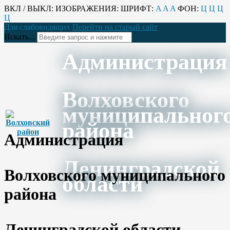
ВКЛ / ВЫКЛ:
ИЗОБРАЖЕНИЯ:
ШРИФТ:
A
A
A
ФОН:
Ц
Ц
Ц
Ц
Для слабовидящих
Перейти на старый сайт
Искать...
Администрация
Волховского
муниципальног
района
Администрация
Ленинградской
Волховского муниципального
области
района
Ленинградской области