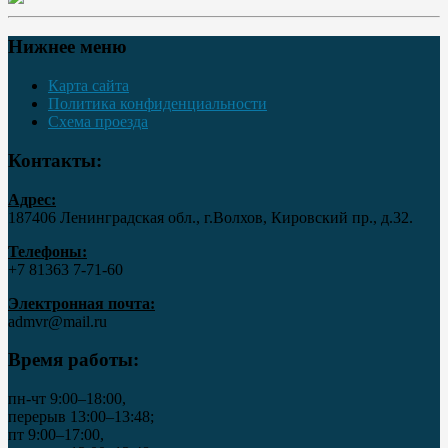
Нижнее меню
Карта сайта
Политика конфиденциальности
Схема проезда
Контакты:
Адрес:
187406 Ленинградская обл., г.Волхов, Кировский пр., д.32.
Телефоны:
+7 81363 7‑71-60
Электронная почта:
admvr@mail.ru
Время работы:
пн-чт 9:00–18:00,
перерыв 13:00–13:48;
пт 9:00–17:00,