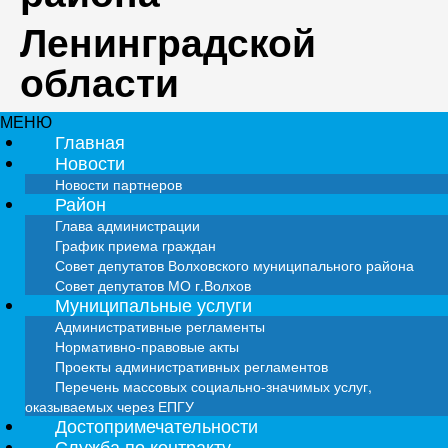
Ленинградской
области
МЕНЮ
Главная
Новости
Новости партнеров
Район
Глава администрации
График приема граждан
Совет депутатов Волховского муниципального района
Совет депутатов МО г.Волхов
Муниципальные услуги
Административные регламенты
Нормативно-правовые акты
Проекты административных регламентов
Перечень массовых социально-значимых услуг,
оказываемых через ЕПГУ
Достопримечательности
Служба по контракту