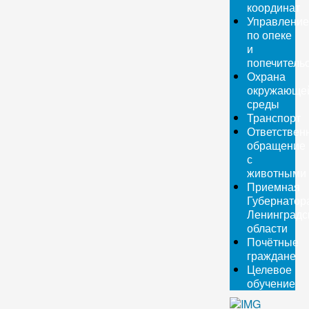
координат
Управление
по опеке
и
попечитель
Охрана
окружающе
среды
Транспорт
Ответствен
обращение
с
животными
Приемная
Губернатор
Ленинградс
области
Почётные
граждане
Целевое
обучение