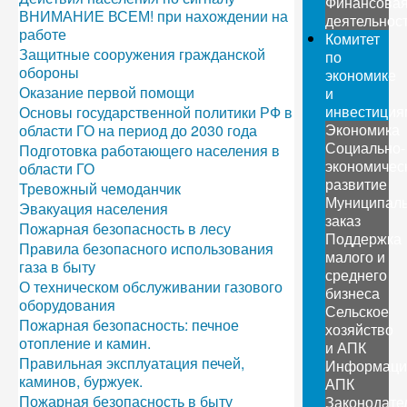
Финансова
ВНИМАНИЕ ВСЕМ! при нахождении на
деятельнос
работе
Комитет
Защитные сооружения гражданской
по
обороны
экономике
Оказание первой помощи
и
инвестиция
Основы государственной политики РФ в
Экономика
области ГО на период до 2030 года
Социально-
Подготовка работающего населения в
экономичес
области ГО
развитие
Тревожный чемоданчик
Муниципал
Эвакуация населения
заказ
Пожарная безопасность в лесу
Поддержка
Правила безопасного использования
малого и
газа в быту
среднего
О техническом обслуживании газового
бизнеса
оборудования
Сельское
Пожарная безопасность: печное
хозяйство
отопление и камин.
и АПК
Правильная эксплуатация печей,
Информаци
каминов, буржуек.
АПК
Пожарная безопасность в быту
Законодате