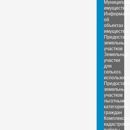
Муниципал
имущество
Информаци
об
объектах
имущества
Предоставл
земельных
участков
Земельные
участки
для
сельхоз.
использова
Предоставл
земельных
участков
льготным
категориям
граждан
Комплексн
кадастровы
работы