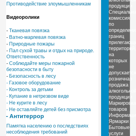
Противодействие злоумышленникам
продукции
Специальн
Видеоролики
комиссия
по
определен
-
Тканевая повязка
границ
-
Ватно-марлевая повязка
прилегающ
-
Природные пожары
территорий,
-
Пал сухой травы и отдых на природе.
на
Ответственность
которых
-
Соблюдайте меры пожарной
не
безопасности в быту
допускаетс
-
Безопасность в лесу
розничная
- Газовое оборудование
продажа
- Контроль за детьми
алкогольно
- Купание в нетрезвом виде
продукции
- Не курите в лесу
Маркировка
товаров
- Не оставляйте детей без присмотра
Информаци
- Антитеррор
Ярмарки
Памятка населению о последствиях
Бытовые
несоблюдения требований
услуги