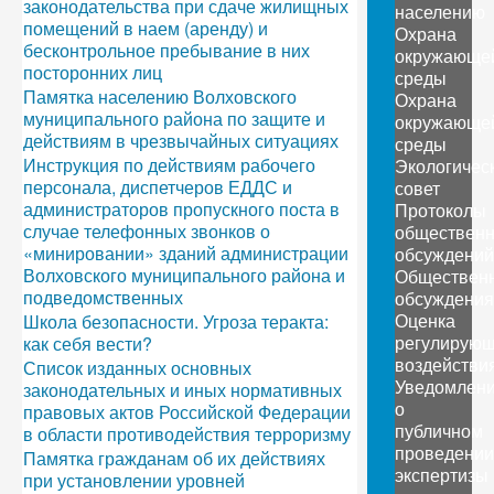
законодательства при сдаче жилищных
населению
помещений в наем (аренду) и
Охрана
бесконтрольное пребывание в них
окружающе
посторонних лиц
среды
Памятка населению Волховского
Охрана
муниципального района по защите и
окружающе
действиям в чрезвычайных ситуациях
среды
Инструкция по действиям рабочего
Экологичес
персонала, диспетчеров ЕДДС и
совет
администраторов пропускного поста в
Протоколы
случае телефонных звонков о
обществен
«минировании» зданий администрации
обсуждений
Волховского муниципального района и
Обществен
подведомственных
обсуждения
Оценка
Школа безопасности. Угроза теракта:
регулирующ
как себя вести?
воздействи
Список изданных основных
Уведомлен
законодательных и иных нормативных
о
правовых актов Российской Федерации
публичном
в области противодействия терроризму
проведении
Памятка гражданам об их действиях
экспертизы
при установлении уровней