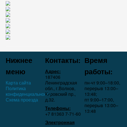
Нижнее
Контакты:
Время
меню
работы:
Адрес:
187406
Карта сайта
Ленинградская
пн-чт 9:00–18:00,
Политика
обл., г.Волхов,
перерыв 13:00–
конфиденциальности
Кировский пр.,
13:48;
Схема проезда
д.32.
пт 9:00–17:00,
перерыв 13:00–
Телефоны:
13:48
+7 81363 7‑71-60
Электронная