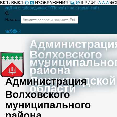
ВКЛ / ВЫКЛ:
ИЗОБРАЖЕНИЯ:
ШРИФТ:
A
A
A
ФО
Для слабовидящих
Перейти на старый сайт
Искать...
Администраци
Волховского
муниципально
района
Ленинградской
Администрация
области
Волховского
муниципального
района