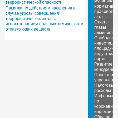
муниципаль
террористической опасности
нормативно
Памятка по действиям населения в
правового
случае угрозы совершения
акта
террористических актов с
Отчеты
использованием опасных химических и
главы
отравляющих веществ
администра
Свободные
инвестицио
площадки,
индустриал
парки
Развитие
конкуренци
Проектное
управление
Налоговые
расходы
Информаци
по
коронавиру
инфекции
Обращение