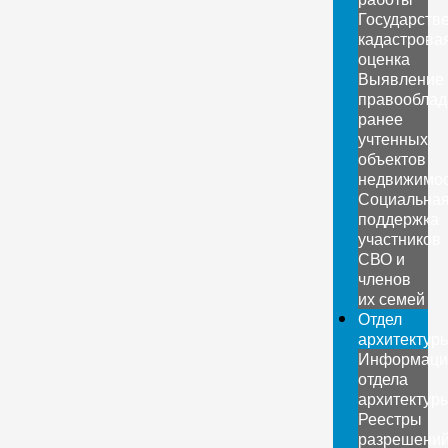
Государств
кадастрова
оценка
Выявление
правооблад
ранее
учтенных
объектов
недвижимо
Социальна
поддержка
участников
СВО и
членов
их семей
Отдел
архитектур
Информаци
отдела
архитектур
Реестры
разрешени