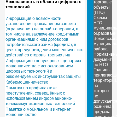
Безопасность в области цифровых
торговые
технологий
объекты
(НТО)
Схемы
Информация о возможности
НТО
установления гражданином запрета
муниципал
(ограничения) на онлайн-операции, в
образовани
том числе на заключение кредитными
Волховског
организациями с ним договоров
муниципаль
потребительского займа (кредита), в
района
целях предупреждения мошеннических
Нормативн
действий со стороны третьих лиц
документы
Информация о популярных сценариях
по НТО
мошенничества с использованием
Границы
цифровых технологий и
прилегающ
рекомендуемых инструментах защиты
территорий,
Кибермошенничество
на
Памятка по профилактике
которых
преступлений, совершённых с
не
использованием информационно-
допускаетс
телекоммуникационных технологий
розничная
Памятка о мобильном и интернет
продажа
мошенничестве
алкогольно