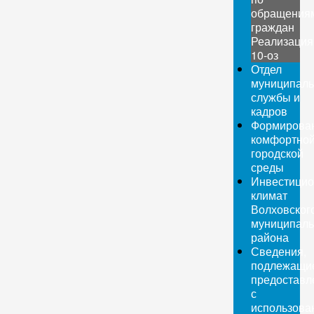
обращения
граждан
Реализация
10-оз
Отдел
муниципаль
службы и
кадров
Формирова
комфортно
городской
среды
Инвестици
климат
Волховског
муниципаль
района
Сведения,
подлежащи
предоставл
с
использова