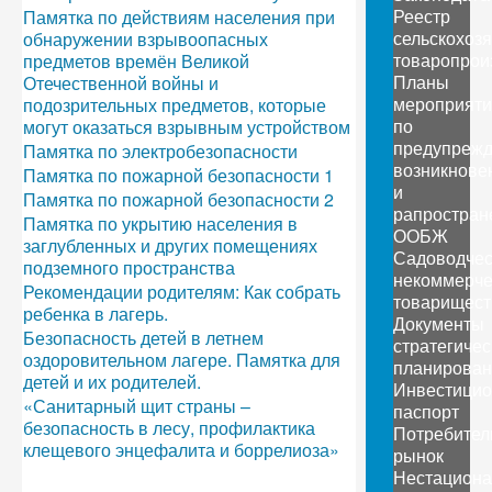
Реестр
Памятка по действиям населения при
сельскохоз
обнаружении взрывоопасных
товаропрои
предметов времён Великой
Планы
Отечественной войны и
мероприяти
подозрительных предметов, которые
по
могут оказаться взрывным устройством
предупреж
Памятка по электробезопасности
возникнове
Памятка по пожарной безопасности 1
и
Памятка по пожарной безопасности 2
рапростран
Памятка по укрытию населения в
ООБЖ
заглубленных и других помещениях
Садоводчес
подземного пространства
некоммерче
Рекомендации родителям: Как собрать
товарищест
ребенка в лагерь.
Документы
Безопасность детей в летнем
стратегичес
оздоровительном лагере. Памятка для
планирован
детей и их родителей.
Инвестици
«Санитарный щит страны –
паспорт
безопасность в лесу, профилактика
Потребител
клещевого энцефалита и боррелиоза»
рынок
Нестацион