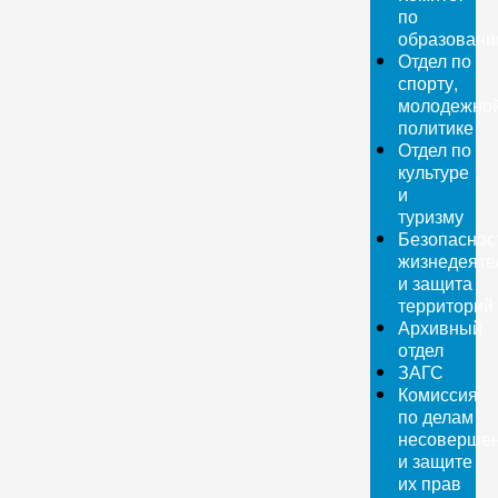
по
образован
Отдел по
спорту,
молодежно
политике
Отдел по
культуре
и
туризму
Безопаснос
жизнедеяте
и защита
территорий
Архивный
отдел
ЗАГС
Комиссия
по делам
несовершен
и защите
их прав