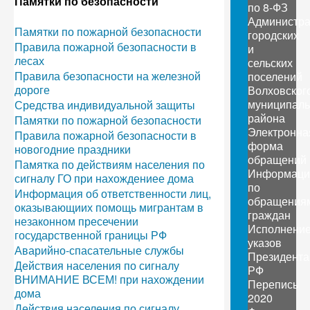
Памятки по безопасности
по 8-ФЗ
Администр
Памятки по пожарной безопасности
городских
Правила пожарной безопасности в
и
лесах
сельских
Правила безопасности на железной
поселений
дороге
Волховског
муниципаль
Средства индивидуальной защиты
района
Памятки по пожарной безопасности
Электронна
Правила пожарной безопасности в
форма
новогодние праздники
обращений
Памятка по действиям населения по
Информаци
сигналу ГО при нахождениее дома
по
Информация об ответственности лиц,
обращения
оказывающиих помощь мигрантам в
граждан
незаконном пресечении
Исполнени
государственной границы РФ
указов
Аварийно-спасательные службы
Президента
Действия населения по сигналу
РФ
ВНИМАНИЕ ВСЕМ! при нахождении
Перепись
дома
2020
Действия населения по сигналу