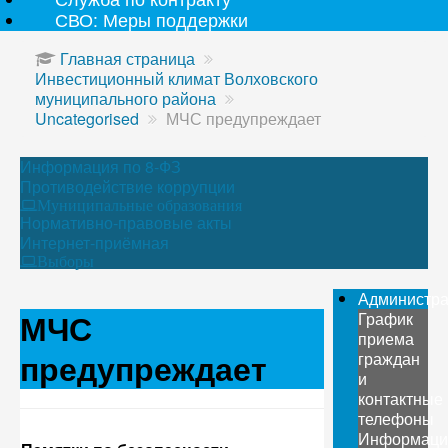
СВО: Меры поддержки
Главная страница
Инвестиционный климат Волховского
муниципального района
Uncategorised
МЧС предупреждает
Информация по 8-ФЗ
Противодействие коррупции
Муниципальные образования
Нормативно-правовые акты
Интернет-приёмная
Выборы
Администр
МЧС
График
приема
предупреждает
граждан
и
контактные
телефоны
Информаци