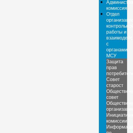
Администра
комиссия
Отдел
организаци
контрольно
работы и
взаимодейс
с
органами
МСУ
Защита
прав
потребител
Совет
старост
Обществен
совет
Обществен
организаци
Инициатив
комиссии
Информаци
по