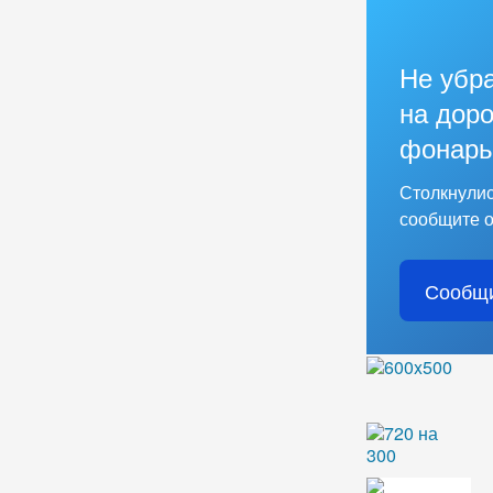
Не убр
на доро
фонарь
Столкнулис
сообщите о
Сообщи