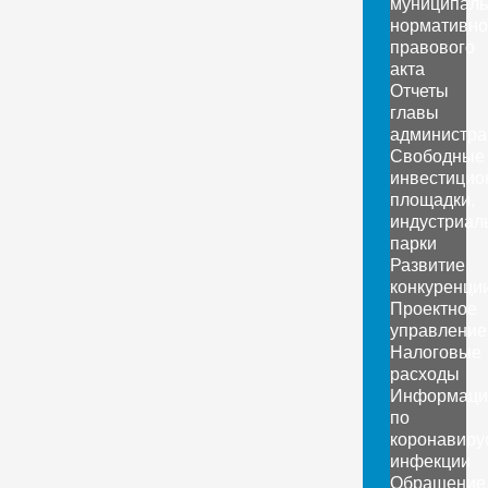
муниципаль
нормативно
правового
акта
Отчеты
главы
администра
Свободные
инвестицио
площадки,
индустриал
парки
Развитие
конкуренци
Проектное
управление
Налоговые
расходы
Информаци
по
коронавиру
инфекции
Обращение