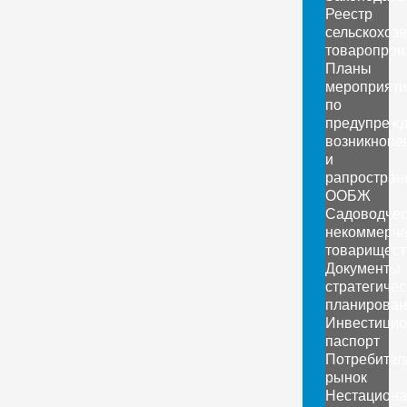
Реестр
сельскохоз
товаропрои
Планы
мероприяти
по
предупреж
возникнове
и
рапростран
ООБЖ
Садоводчес
некоммерче
товарищест
Документы
стратегичес
планирован
Инвестици
паспорт
Потребител
рынок
Нестацион