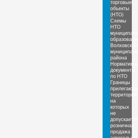
торговые
объекты
(НТО)
Схемы
НТО
муниципал
образовани
Волховског
муниципаль
района
Нормативн
документы
по НТО
Границы
прилегающ
территорий,
на
которых
не
допускаетс
розничная
продажа
алкогольно