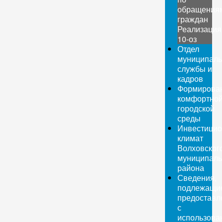
обращения
граждан
Реализация
10-оз
Отдел
муниципаль
службы и
кадров
Формирова
комфортно
городской
среды
Инвестици
климат
Волховског
муниципаль
района
Сведения,
подлежащи
предоставл
с
использова