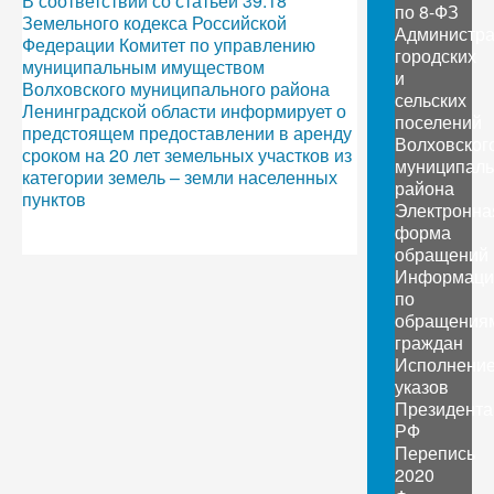
В соответствии со статьей 39.18
по 8-ФЗ
Земельного кодекса Российской
Администр
Федерации Комитет по управлению
городских
муниципальным имуществом
и
Волховского муниципального района
сельских
Ленинградской области информирует о
поселений
предстоящем предоставлении в аренду
Волховског
сроком на 20 лет земельных участков из
муниципаль
категории земель – земли населенных
района
пунктов
Электронна
форма
обращений
Информаци
по
обращения
граждан
Исполнени
указов
Президента
РФ
Перепись
2020