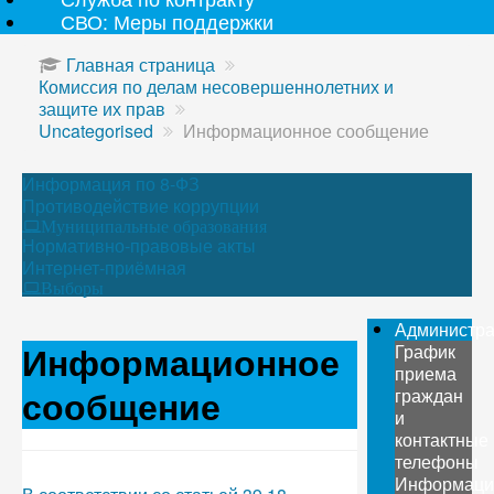
СВО: Меры поддержки
Главная страница
Комиссия по делам несовершеннолетних и
защите их прав
Uncategorised
Информационное сообщение
Информация по 8-ФЗ
Противодействие коррупции
Муниципальные образования
Нормативно-правовые акты
Интернет-приёмная
Выборы
Администр
Информационное
График
приема
сообщение
граждан
и
контактные
телефоны
Информаци