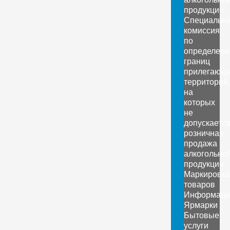
продукции
Специальн
комиссия
по
определен
границ
прилегающ
территорий,
на
которых
не
допускаетс
розничная
продажа
алкогольно
продукции
Маркировка
товаров
Информаци
Ярмарки
Бытовые
услуги