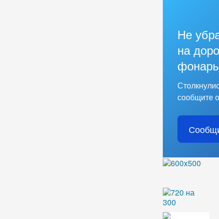
Не убр
на доро
фонарь
Столкнулис
сообщите о
Сообщи