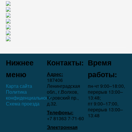
Нижнее
Контакты:
Время
меню
работы:
Адрес:
187406
Карта сайта
Ленинградская
пн-чт 9:00–18:00,
Политика
обл., г.Волхов,
перерыв 13:00–
конфиденциальности
Кировский пр.,
13:48;
Схема проезда
д.32.
пт 9:00–17:00,
перерыв 13:00–
Телефоны:
13:48
+7 81363 7‑71-60
Электронная