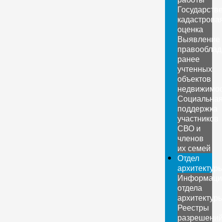
Государств
кадастрова
оценка
Выявление
правооблад
ранее
учтенных
объектов
недвижимо
Социальна
поддержка
участников
СВО и
членов
их семей
Отдел
архитектур
Информаци
отдела
архитектур
Реестры
разрешени