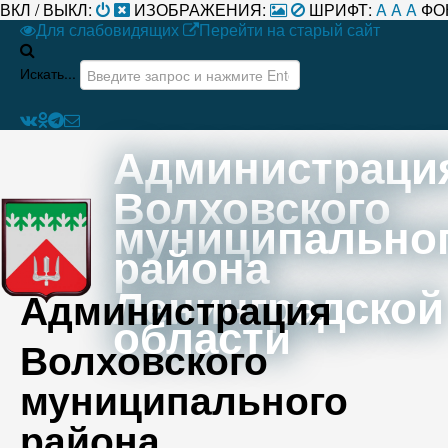
ВКЛ / ВЫКЛ:
ИЗОБРАЖЕНИЯ:
ШРИФТ:
A
A
A
ФО
Для слабовидящих
Перейти на старый сайт
Искать...
Администраци
Волховского
муниципально
района
Ленинградской
Администрация
области
Волховского
муниципального
района