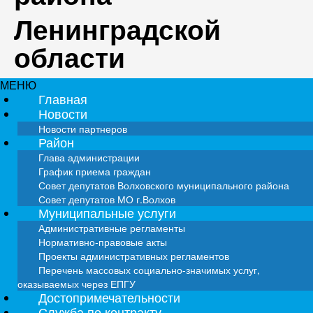
Ленинградской
области
МЕНЮ
Главная
Новости
Новости партнеров
Район
Глава администрации
График приема граждан
Совет депутатов Волховского муниципального района
Совет депутатов МО г.Волхов
Муниципальные услуги
Административные регламенты
Нормативно-правовые акты
Проекты административных регламентов
Перечень массовых социально-значимых услуг,
оказываемых через ЕПГУ
Достопримечательности
Служба по контракту