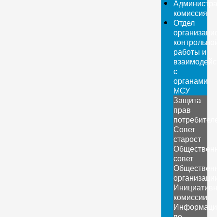
Администра
комиссия
Отдел
организаци
контрольно
работы и
взаимодейс
с
органами
МСУ
Защита
прав
потребител
Совет
старост
Обществен
совет
Обществен
организаци
Инициатив
комиссии
Информаци
по