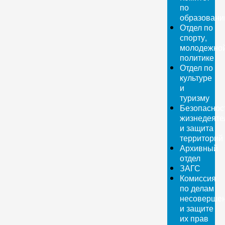
по
образован
Отдел по
спорту,
молодежно
политике
Отдел по
культуре
и
туризму
Безопаснос
жизнедеяте
и защита
территорий
Архивный
отдел
ЗАГС
Комиссия
по делам
несовершен
и защите
их прав