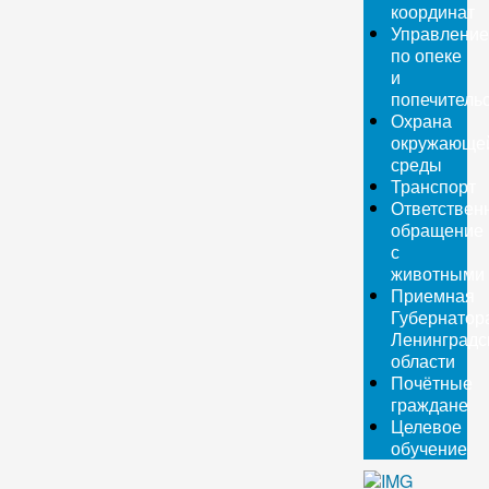
координат
Управление
по опеке
и
попечитель
Охрана
окружающе
среды
Транспорт
Ответствен
обращение
с
животными
Приемная
Губернатор
Ленинградс
области
Почётные
граждане
Целевое
обучение