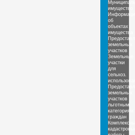
Муниципал
имущество
Информаци
об
объектах
имущества
Предоставл
земельных
участков
Земельные
участки
для
сельхоз.
использова
Предоставл
земельных
участков
льготным
категориям
граждан
Комплексн
кадастровы
работы