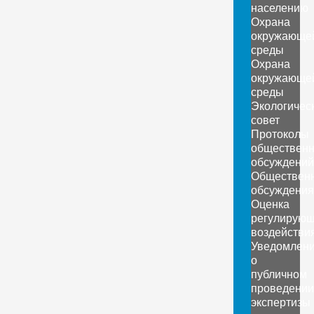
населению
Охрана
окружающе
среды
Охрана
окружающе
среды
Экологичес
совет
Протоколы
обществен
обсуждений
Обществен
обсуждения
Оценка
регулирующ
воздействи
Уведомлен
о
публичном
проведении
экспертизы