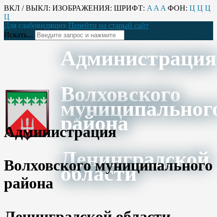
ВКЛ / ВЫКЛ:
ИЗОБРАЖЕНИЯ:
ШРИФТ:
A
A
A
ФОН:
Ц
Ц
Ц
Ц
Для слабовидящих
Перейти на старый сайт
Искать...
Администрация
Волховского
муниципальног
района
Администрация
Ленинградской
Волховского муниципального
области
района
Ленинградской области