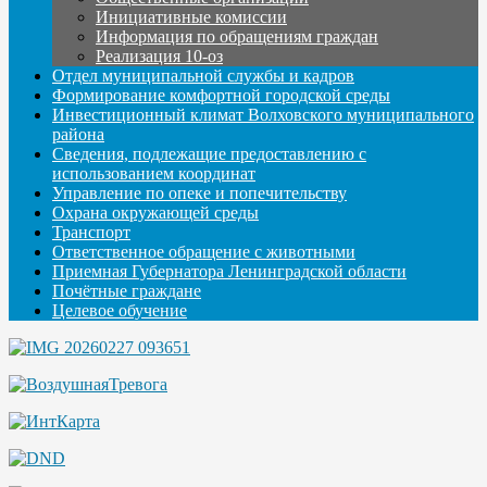
Инициативные комиссии
Информация по обращениям граждан
Реализация 10-оз
Отдел муниципальной службы и кадров
Формирование комфортной городской среды
Инвестиционный климат Волховского муниципального
района
Сведения, подлежащие предоставлению с
использованием координат
Управление по опеке и попечительству
Охрана окружающей среды
Транспорт
Ответственное обращение с животными
Приемная Губернатора Ленинградской области
Почётные граждане
Целевое обучение