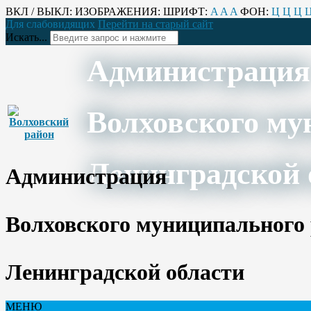
ВКЛ / ВЫКЛ:
ИЗОБРАЖЕНИЯ:
ШРИФТ:
A
A
A
ФОН:
Ц
Ц
Ц
Для слабовидящих
Перейти на старый сайт
Искать...
Администрация
Волховского му
Ленинградской 
Администрация
Волховского муниципального
Ленинградской области
МЕНЮ