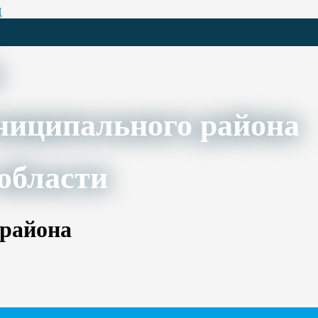
Ц
ниципального района
области
 района