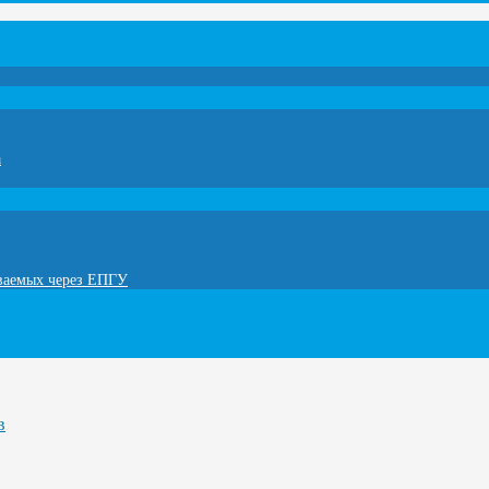
а
ываемых через ЕПГУ
в