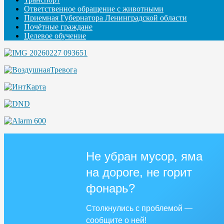
Ответственное обращение с животными
Приемная Губернатора Ленинградской области
Почётные граждане
Целевое обучение
Не убран мусор, яма
на дороге, не горит
фонарь?
Столкнулись с проблемой —
сообщите о ней!