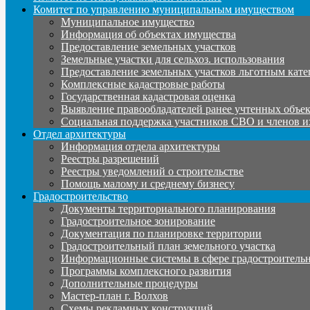
Комитет по управлению муниципальным имуществом
Муниципальное имущество
Информация об объектах имущества
Предоставление земельных участков
Земельные участки для сельхоз. использования
Предоставление земельных участков льготным кате
Комплексные кадастровые работы
Государственная кадастровая оценка
Выявление правообладателей ранее учтенных объе
Социальная поддержка участников СВО и членов и
Отдел архитектуры
Информация отдела архитектуры
Реестры разрешений
Реестры уведомлений о строительстве
Помощь малому и среднему бизнесу
Градостроительство
Документы территориального планирования
Градостроительное зонирование
Документация по планировке территории
Градостроительный план земельного участка
Информационные системы в сфере градостроительн
Программы комплексного развития
Дополнительные процедуры
Мастер-план г. Волхов
Схемы рекламных конструкций