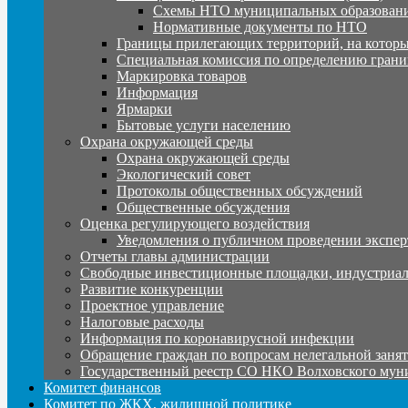
Схемы НТО муниципальных образовани
Нормативные документы по НТО
Границы прилегающих территорий, на которы
Специальная комиссия по определению грани
Маркировка товаров
Информация
Ярмарки
Бытовые услуги населению
Охрана окружающей среды
Охрана окружающей среды
Экологический совет
Протоколы общественных обсуждений
Общественные обсуждения
Оценка регулирующего воздействия
Уведомления о публичном проведении экспер
Отчеты главы администрации
Свободные инвестиционные площадки, индустриал
Развитие конкуренции
Проектное управление
Налоговые расходы
Информация по коронавирусной инфекции
Обращение граждан по вопросам нелегальной заня
Государственный реестр СО НКО Волховского мун
Комитет финансов
Комитет по ЖКХ, жилищной политике