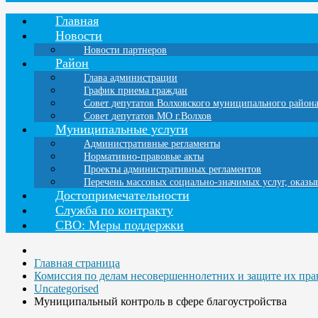
Главная
Новости
Новости партнеров
Район
Глава администрации
График приема граждан
Совет депутатов Волховского муниципального район
Совет депутатов МО г.Волхов
Муниципальные услуги
Административные регламенты
Нормативно-правовые акты
Проекты административных регламентов
Перечень массовых социально-значимых услуг, оказ
Достопримечательности
Служба по контракту
СВО: Меры поддержки
Главная страница
Комиссия по делам несовершеннолетних и защите их пра
Uncategorised
Муниципальный контроль в сфере благоустройства