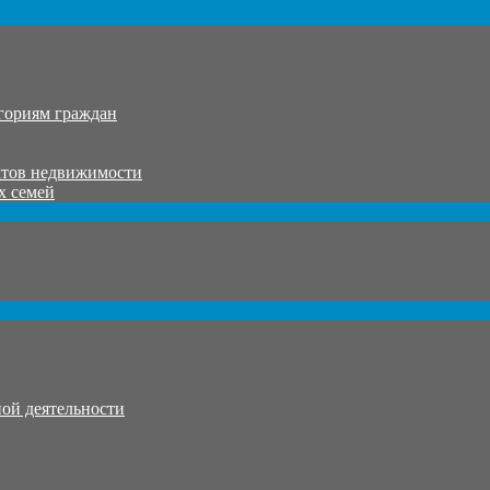
гориям граждан
ктов недвижимости
х семей
ой деятельности