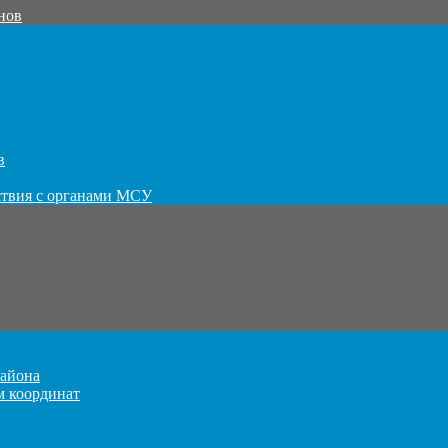
нов
в
ствия с органами МСУ
айона
м координат