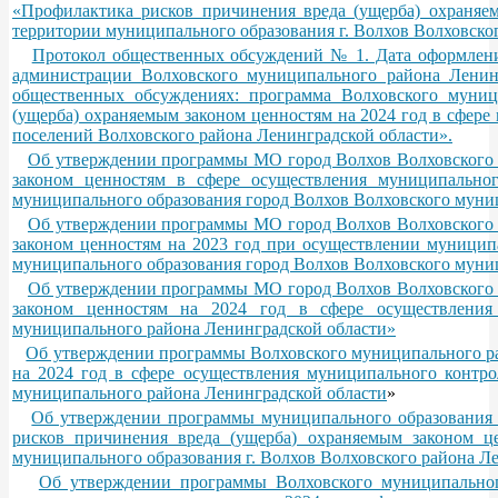
«Профилактика рисков причинения вреда (ущерба) охраняе
территории муниципального образования г. Волхов Волховско
Протокол общественных обсуждений № 1. Дата оформления
администрации Волховского муниципального района Ленинг
общественных обсуждениях: программа Волховского муниц
(ущерба) охраняемым законом ценностям на 2024 год в сфере
поселений Волховского района Ленинградской области».
Об утверждении программы МО город Волхов Волховского 
законом ценностям в сфере осуществления муниципально
муниципального образования город Волхов Волховского муниц
Об утверждении программы МО город Волхов Волховского 
законом ценностям на 2023 год при осуществлении муниципа
муниципального образования город Волхов Волховского муни
Об утверждении программы МО город Волхов Волховского 
законом ценностям на 2024 год в сфере осуществления
муниципального района Ленинградской области»
Об утверждении программы Волховского муниципального ра
на 2024 год в сфере осуществления муниципального контро
муниципального района Ленинградской области
»
Об утверждении программы муниципального образования 
рисков причинения вреда (ущерба) охраняемым законом ц
муниципального образования г. Волхов Волховского района Л
Об утверждении программы Волховского муниципальног