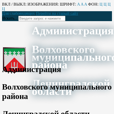
ВКЛ / ВЫКЛ:
ИЗОБРАЖЕНИЯ:
ШРИФТ:
A
A
A
ФОН:
Ц
Ц
Ц
Ц
Для слабовидящих
Перейти на старый сайт
Искать...
Администрация
Волховского
муниципальног
района
Администрация
Ленинградской
Волховского муниципального
области
района
Ленинградской области