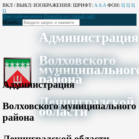
ВКЛ / ВЫКЛ:
ИЗОБРАЖЕНИЯ:
ШРИФТ:
A
A
A
ФОН:
Ц
Ц
Ц
Ц
Для слабовидящих
Перейти на старый сайт
Искать...
Администрация
Волховского
муниципальног
района
Администрация
Ленинградской
Волховского муниципального
области
района
Ленинградской области