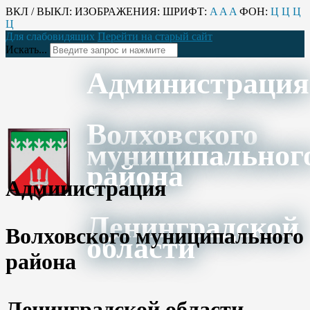
ВКЛ / ВЫКЛ:
ИЗОБРАЖЕНИЯ:
ШРИФТ:
A
A
A
ФОН:
Ц
Ц
Ц
Ц
Для слабовидящих
Перейти на старый сайт
Искать...
Администрация
Волховского
муниципальног
района
Администрация
Ленинградской
Волховского муниципального
области
района
Ленинградской области