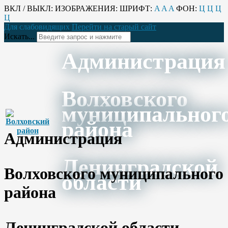
ВКЛ / ВЫКЛ:
ИЗОБРАЖЕНИЯ:
ШРИФТ:
A
A
A
ФОН:
Ц
Ц
Ц
Ц
Для слабовидящих
Перейти на старый сайт
Искать...
Администрация
Волховского
муниципальног
района
Администрация
Ленинградской
Волховского муниципального
области
района
Ленинградской области