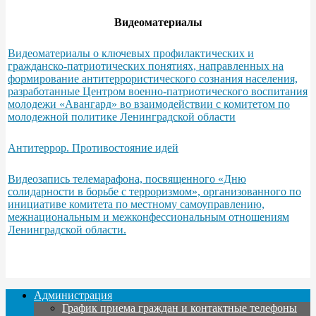
Видеоматериалы
Видеоматериалы о ключевых профилактических и
гражданско-патриотических понятиях, направленных на
формирование антитеррористического сознания населения,
разработанные Центром военно-патриотического воспитания
молодежи «Авангард» во взаимодействии с комитетом по
молодежной политике Ленинградской области
Антитеррор. Противостояние идей
Видеозапись телемарафона, посвященного «Дню
солидарности в борьбе с терроризмом», организованного по
инициативе комитета по местному самоуправлению,
межнациональным и межконфессиональным отношениям
Ленинградской области.
Администрация
График приема граждан и контактные телефоны